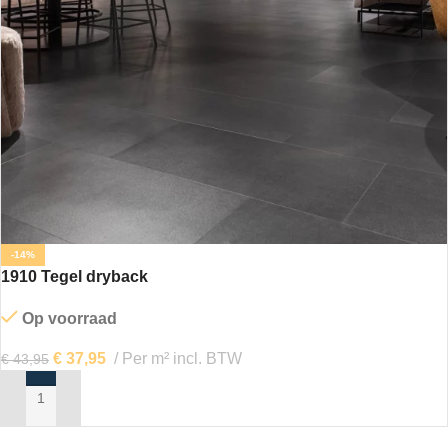
-14%
1910 Tegel dryback
Op voorraad
€
37,95
Per m² incl. BTW
€
43,95
IN MIJN WINKELWAGEN