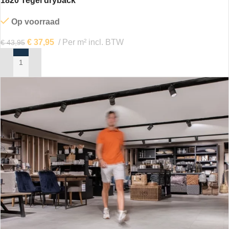
1820 Tegel dryback
Op voorraad
€
37,95
Per m² incl. BTW
€
43,95
IN MIJN WINKELWAGEN