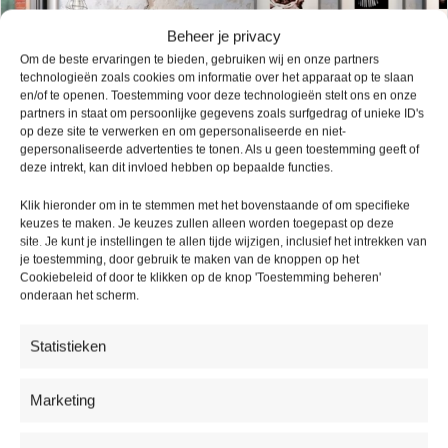
Beheer je privacy
Om de beste ervaringen te bieden, gebruiken wij en onze partners
technologieën zoals cookies om informatie over het apparaat op te slaan
en/of te openen. Toestemming voor deze technologieën stelt ons en onze
partners in staat om persoonlijke gegevens zoals surfgedrag of unieke ID's
op deze site te verwerken en om gepersonaliseerde en niet-
gepersonaliseerde advertenties te tonen. Als u geen toestemming geeft of
deze intrekt, kan dit invloed hebben op bepaalde functies.
Klik hieronder om in te stemmen met het bovenstaande of om specifieke
keuzes te maken. Je keuzes zullen alleen worden toegepast op deze
site. Je kunt je instellingen te allen tijde wijzigen, inclusief het intrekken van
je toestemming, door gebruik te maken van de knoppen op het
Cookiebeleid of door te klikken op de knop 'Toestemming beheren'
onderaan het scherm.
-17%
Statistieken
1810 Tegel Click
Op voorraad
Marketing
€
44,95
Per m² incl. BTW
€
53,95