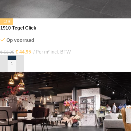
-17%
1910 Tegel Click
Op voorraad
€
44,95
Per m² incl. BTW
€
53,95
IN MIJN WINKELWAGEN