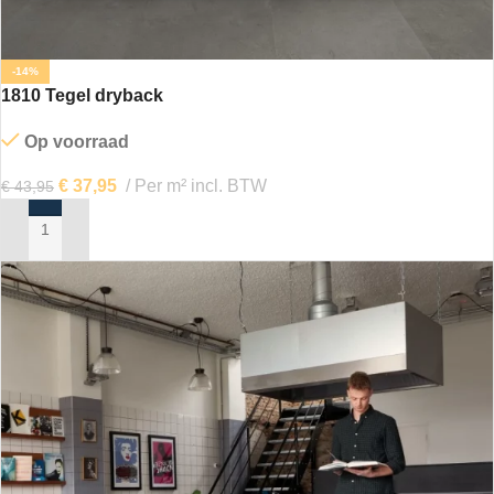
-14%
1810 Tegel dryback
Op voorraad
€
37,95
Per m² incl. BTW
€
43,95
IN MIJN WINKELWAGEN