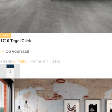
-17%
1710 Tegel Click
Op voorraad
€
44,95
Per m² incl. BTW
€
53,95
IN MIJN WINKELWAGEN