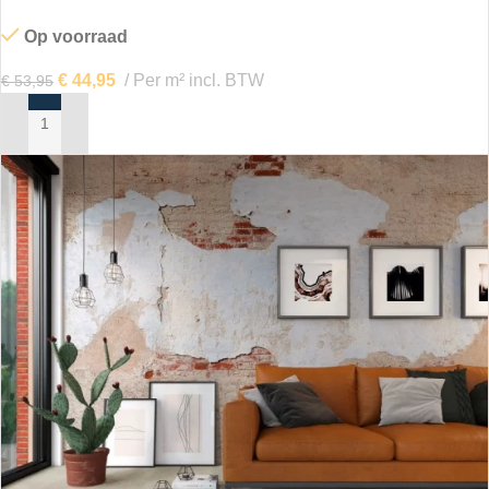
Op voorraad
€
44,95
Per m² incl. BTW
€
53,95
IN MIJN WINKELWAGEN