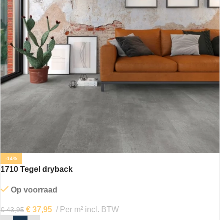
-14%
1710 Tegel dryback
Op voorraad
€
37,95
Per m² incl. BTW
€
43,95