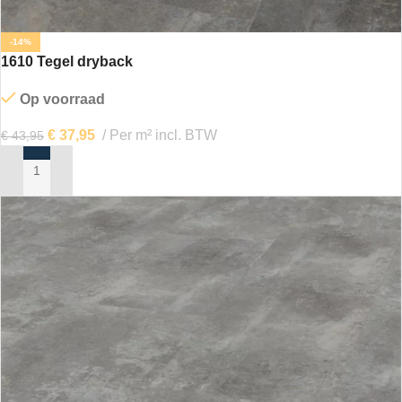
-14%
1610 Tegel dryback
Op voorraad
€
37,95
Per m² incl. BTW
€
43,95
IN MIJN WINKELWAGEN