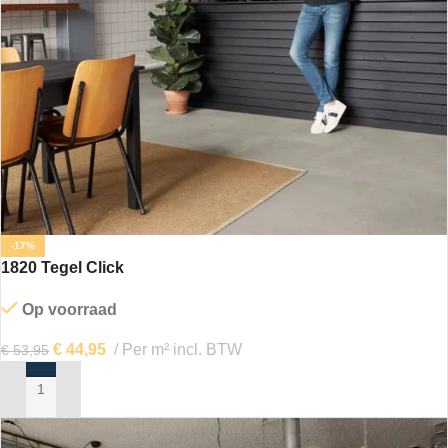
-17%
1820 Tegel Click
Op voorraad
€
44,95
Per m² incl. BTW
€
53,95
IN MIJN WINKELWAGEN