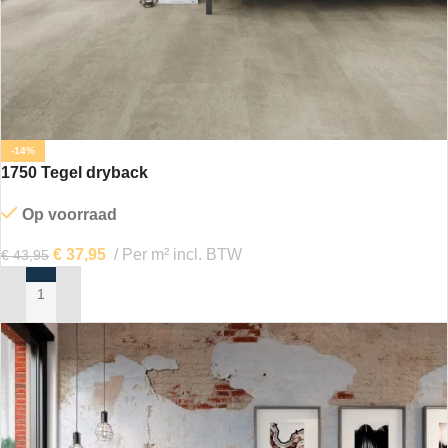
-14%
1750 Tegel dryback
Op voorraad
€
37,95
Per m² incl. BTW
€
43,95
IN MIJN WINKELWAGEN