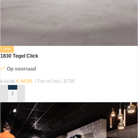
-17%
1830 Tegel Click
Op voorraad
€
44,95
Per m² incl. BTW
€
53,95
IN MIJN WINKELWAGEN