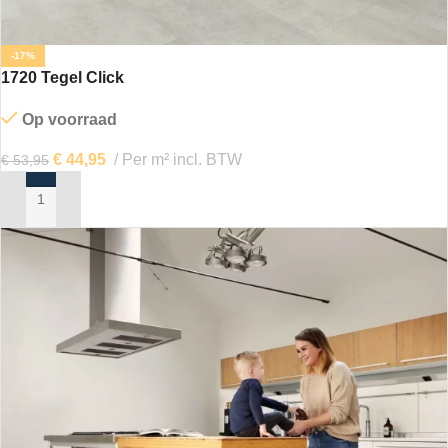
-17%
1720 Tegel Click
Op voorraad
€
44,95
Per m² incl. BTW
€
53,95
IN MIJN WINKELWAGEN