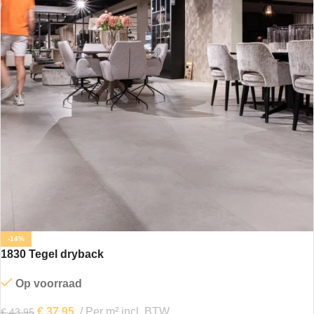
-14%
1830 Tegel dryback
Op voorraad
€
37,95
Per m² incl. BTW
€
43,95