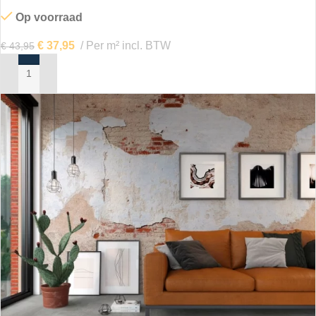
Op voorraad
€
37,95
Per m² incl. BTW
€
43,95
IN MIJN WINKELWAGEN