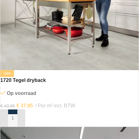
-14%
1720 Tegel dryback
Op voorraad
€
37,95
Per m² incl. BTW
€
43,95
IN MIJN WINKELWAGEN