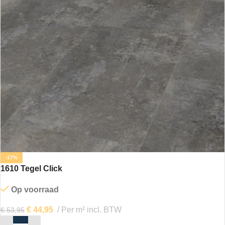
-17%
1610 Tegel Click
Op voorraad
€
44,95
Per m² incl. BTW
€
53,95