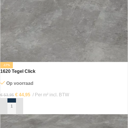
-17%
1620 Tegel Click
Op voorraad
€
44,95
Per m² incl. BTW
€
53,95
IN MIJN WINKELWAGEN