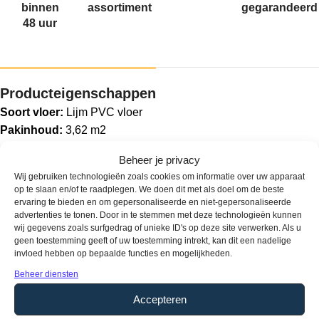
binnen
assortiment
gegarandeerd
48 uur
Producteigenschappen
Soort vloer:
Lijm PVC vloer
Pakinhoud:
3,62 m2
Aantal planken per pak:
10
Beheer je privacy
Dikte:
2,5 mm
Wij gebruiken technologieën zoals cookies om informatie over uw apparaat
Breedte:
236 mm
op te slaan en/of te raadplegen. We doen dit met als doel om de beste
Lengte:
1520 mm
ervaring te bieden en om gepersonaliseerde en niet-gepersonaliseerde
advertenties te tonen. Door in te stemmen met deze technologieën kunnen
Gebruikersklasse:
Klasse 33
wij gegevens zoals surfgedrag of unieke ID's op deze site verwerken. Als u
Toplaag:
0,55 mm
geen toestemming geeft of uw toestemming intrekt, kan dit een nadelige
invloed hebben op bepaalde functies en mogelijkheden.
Fabrieksgarantie:
20 jaar
Type / style:
Stroken
Beheer diensten
Accepteren
Aanvullende informatie