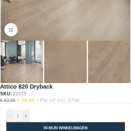
Klik om te vergroten
Attico 820 Dryback
SKU:
21573
€
36,95
Per m² incl. BTW
€
43,95
-
+
IN MIJN WINKELWAGEN