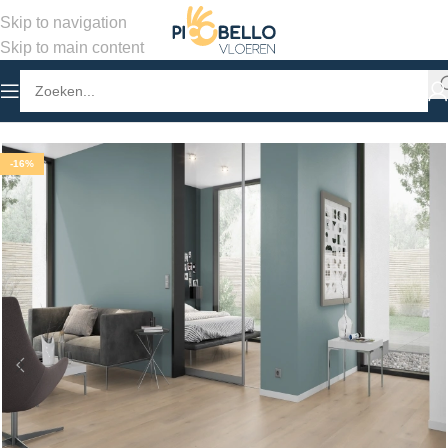
Skip to navigation
Skip to main content
Home
/
Winkel
/
PVC Vloeren
/
Stroken Plak PVC
-16%