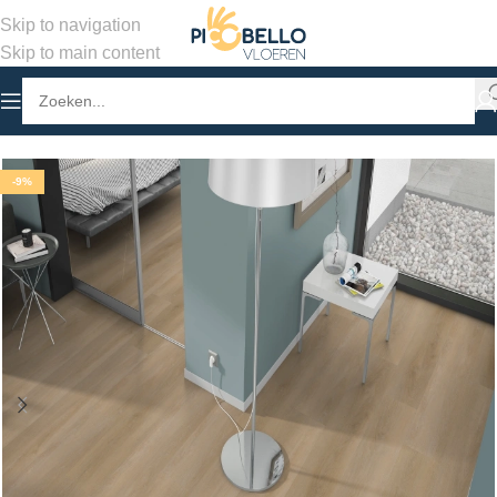
Skip to navigation
Skip to main content
Home
/
Winkel
/
PVC Vloeren
/
Stroken Klik PVC
-9%