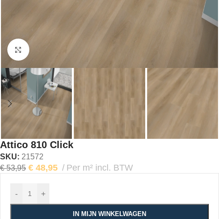
Klik om te vergroten
Attico 810 Click
SKU:
21572
€
48,95
Per m² incl. BTW
€
53,95
-
+
IN MIJN WINKELWAGEN