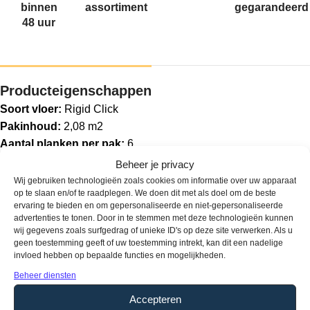
binnen
assortiment
gegarandeerd
48 uur
Producteigenschappen
Soort vloer:
Rigid Click
Pakinhoud:
2,08 m2
Aantal planken per pak:
6
Dikte:
7 mm
Beheer je privacy
Breedte:
229 mm
Wij gebruiken technologieën zoals cookies om informatie over uw apparaat
op te slaan en/of te raadplegen. We doen dit met als doel om de beste
Lengte:
1511 mm
ervaring te bieden en om gepersonaliseerde en niet-gepersonaliseerde
Gebruikersklasse:
33
advertenties te tonen. Door in te stemmen met deze technologieën kunnen
Toplaag:
0,55 mm
wij gegevens zoals surfgedrag of unieke ID's op deze site verwerken. Als u
geen toestemming geeft of uw toestemming intrekt, kan dit een nadelige
Fabrieksgarantie:
20 jaar
invloed hebben op bepaalde functies en mogelijkheden.
Vloerverwarming:
Geschikt
Beheer diensten
Type / style:
Stroken
Accepteren