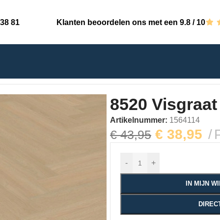
 38 81
Klanten beoordelen ons met een 9.8 / 10
dryback
8520 Visgraat
Artikelnummer:
1564114
€
38,95
€
43,95
-
+
IN MIJN 
DIREC