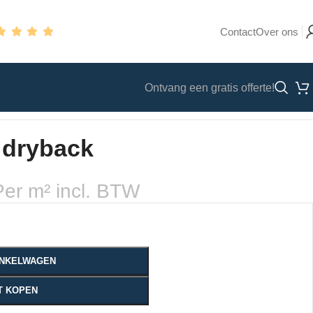
Contact
Over ons
Ontvang een gratis offerte!
 dryback
Per m² incl. BTW
WINKELWAGEN
T KOPEN