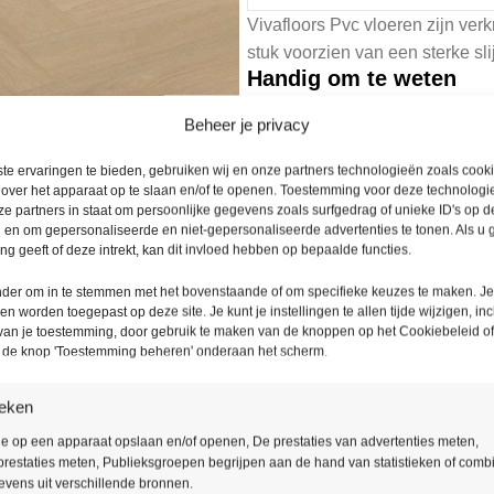
Vivafloors Pvc vloeren zijn verkr
stuk voorzien van een sterke sl
Handig om te weten
Houdt u rekening met 5 tot 1
Beheer je privacy
Mocht u nog specifieke wen
Bel voor vragen 085 – 016 3
te ervaringen te bieden, gebruiken wij en onze partners technologieën zoals cook
 over het apparaat op te slaan en/of te openen. Toestemming voor deze technologie
e partners in staat om persoonlijke gegevens zoals surfgedrag of unieke ID's op de
Levering binnen
Ruime
 en om gepersonaliseerde en niet-gepersonaliseerde advertenties te tonen. Als u
48 uur
g geeft of deze intrekt, kan dit invloed hebben op bepaalde functies.
onder om in te stemmen met het bovenstaande of om specifieke keuzes te maken. J
een worden toegepast op deze site. Je kunt je instellingen te allen tijde wijzigen, inc
 van je toestemming, door gebruik te maken van de knoppen op het Cookiebeleid of
p de knop 'Toestemming beheren' onderaan het scherm.
Productomschrijving
ieken
De Vivafloors collectie geeft ee
ie op een apparaat opslaan en/of openen, De prestaties van advertenties meten,
restaties meten, Publieksgroepen begrijpen aan de hand van statistieken of comb
De matte afwerking en de realis
vens uit verschillende bronnen.
de natuur naar binnen.