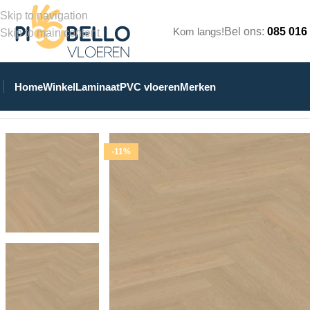
Skip to navigation
Kom langs!
Bel ons:
085 016
Skip to main content
Home
Winkel
Laminaat
PVC vloeren
Merken
Home
/
Winkel
/
PVC Vloeren
/
Visgraat Plak PVC
/
8520 Visgraat 
-11%