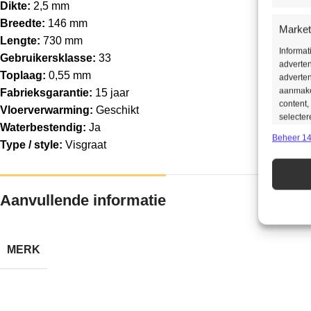
Dikte:
2,5 mm
Breedte:
146 mm
Market
Lengte:
730 mm
Informa
Gebruikersklasse:
33
adverten
Toplaag:
0,55 mm
adverten
aanmaken
Fabrieksgarantie:
15 jaar
content,
Vloerverwarming:
Geschikt
selecter
Waterbestendig:
Ja
Beheer 14
Type / style:
Visgraat
Toepas
Gegeven
Verschil
Aanvullende informatie
verzonde
Zorg d
MERK
opspor
opslaa