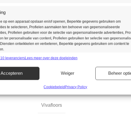
ing
Zowel een recht plank als het vi
tie op een apparaat opslaan en/of openen, Beperkte gegevens gebruiken om
Liever een tegelmotief?
ties te selecteren, Profielen aanmaken ten behoeve van gepersonaliseerde
ties, Profielen gebruiken voor de selectie van gepersonaliseerde advertenties, Pro
 ter personalisatie van content, Profielen gebruiken ter selectie van gepersonali
Ook deze vindt u bij Vivafloors
 Diensten ontwikkelen en verbeteren, Beperkte gegevens gebruiken om content te
structuur.
en.
10 leveranciers
Lees meer over deze doeleinden
singen
Alt
Accepteren
Weiger
Beheer opti
s uit andere gegevensbronnen met elkaar matchen en combineren,
lende apparaten linken, Apparaten identificeren op basis van automatisch
n informatie.
Cookiebeleid
Privacy Policy
ragen voor beveiliging, fraude voorkomen en detecteren en fouten
Vivafloors
en, Advertenties en content leveren en tonen, Privacykeuzes
Alt
n en delen.