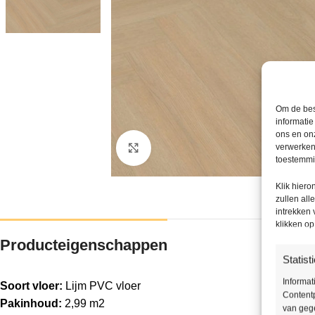
Om de bes
informatie
ons en onz
verwerken
Klik om te vergroten
toestemmin
Klik hier
zullen all
intrekken
klikken o
Producteigenschappen
Statist
Informat
Soort vloer:
Lijm PVC vloer
Contentp
Pakinhoud:
2,99 m2
van gege