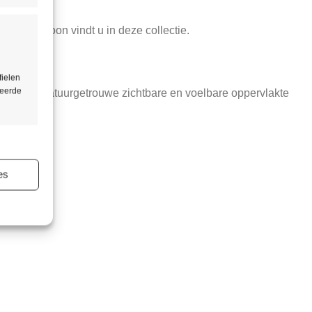
sgraatpatroon vindt u in deze collectie.
fielen
seerde
; met een natuurgetrouwe zichtbare en voelbare oppervlakte
ijd actief
es
ijd actief