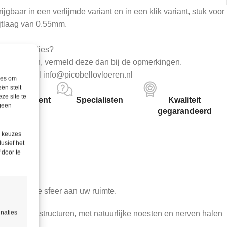
ijgbaar in een verlijmde variant en in een klik variant, stuk voor
ijtlaag van 0.55mm.
0% snijverlies?
sen hebben, vermeld deze dan bij de opmerkingen.
8 81 of mail info@picobellovloeren.nl
ies om
ën stelt
ze site te
 assortiment
Specialisten
Kwaliteit
 geen
gegarandeerd
e keuzes
lusief het
 door te
n natuurlijke sfeer aan uw ruimte.
inaties
tische houtstructuren, met natuurlijke noesten en nerven halen