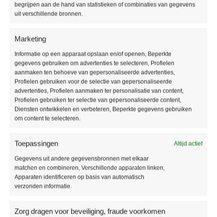
begrijpen aan de hand van statistieken of combinaties van gegevens
Producteigenschappen
uit verschillende bronnen.
Soort vloer:
Lijm PVC vloer
Marketing
Pakinhoud:
2,99 m2
Dikte:
2,5 mm
Informatie op een apparaat opslaan en/of openen, Beperkte
gegevens gebruiken om advertenties te selecteren, Profielen
Breedte:
146 mm
aanmaken ten behoeve van gepersonaliseerde advertenties,
Lengte:
730 mm
Profielen gebruiken voor de selectie van gepersonaliseerde
Gebruikersklasse:
33
advertenties, Profielen aanmaken ter personalisatie van content,
Toplaag:
0,55 mm
Profielen gebruiken ter selectie van gepersonaliseerde content,
Diensten ontwikkelen en verbeteren, Beperkte gegevens gebruiken
Fabrieksgarantie:
15 jaar
om content te selecteren.
Vloerverwarming:
Geschikt
Waterbestendig:
Ja
Toepassingen
Altijd actief
Type / style:
Visgraat
Gegevens uit andere gegevensbronnen met elkaar
matchen en combineren, Verschillende apparaten linken,
Aanvullende informatie
Apparaten identificeren op basis van automatisch
verzonden informatie.
MERK
Vivafloors
Zorg dragen voor beveiliging, fraude voorkomen