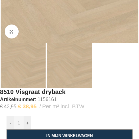
Klik om te vergroten
8510 Visgraat dryback
Artikelnummer:
1156161
€
38,95
Per m² incl. BTW
€
43,95
-
+
IN MIJN WINKELWAGEN