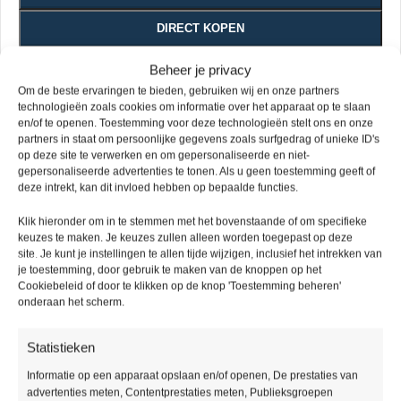
DIRECT KOPEN
Beheer je privacy
Vivafloors Pvc vloeren zijn verkrijgbaar in een verlijmde variant
Om de beste ervaringen te bieden, gebruiken wij en onze partners
en in een klik variant, stuk voor stuk voorzien van een sterke
technologieën zoals cookies om informatie over het apparaat op te slaan
slijtlaag van 0.55mm.
en/of te openen. Toestemming voor deze technologieën stelt ons en onze
partners in staat om persoonlijke gegevens zoals surfgedrag of unieke ID's
Handig om te weten
op deze site te verwerken en om gepersonaliseerde en niet-
Houdt u rekening met 5 tot 10% snijverlies?
gepersonaliseerde advertenties te tonen. Als u geen toestemming geeft of
deze intrekt, kan dit invloed hebben op bepaalde functies.
Mocht u nog specifieke wensen hebben, vermeld deze dan
bij de opmerkingen.
Klik hieronder om in te stemmen met het bovenstaande of om specifieke
Bel voor vragen 085 – 016 38 81 of mail
keuzes te maken. Je keuzes zullen alleen worden toegepast op deze
site. Je kunt je instellingen te allen tijde wijzigen, inclusief het intrekken van
info@picobellovloeren.nl
je toestemming, door gebruik te maken van de knoppen op het
Cookiebeleid of door te klikken op de knop 'Toestemming beheren'
Levering
Ruime
Specialisten
Kwaliteit
onderaan het scherm.
binnen
assortiment
gegarandeerd
48 uur
Statistieken
Informatie op een apparaat opslaan en/of openen, De prestaties van
advertenties meten, Contentprestaties meten, Publieksgroepen