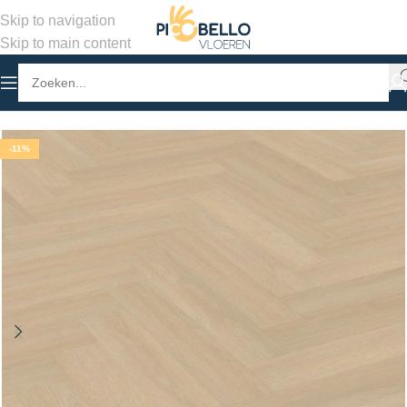
Skip to navigation
Skip to main content
Home
/
Winkel
/
PVC Vloeren
/
Visgraat Plak PVC
-11%