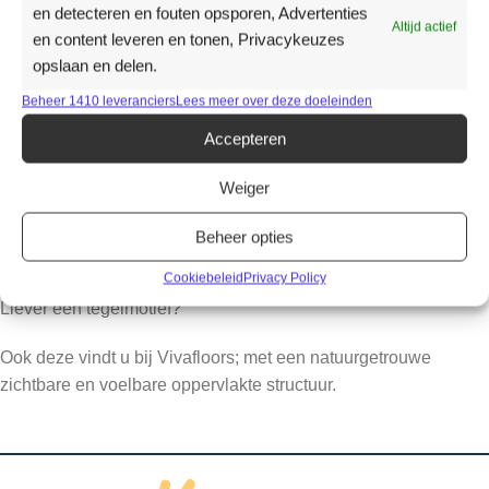
en detecteren en fouten opsporen, Advertenties
Altijd actief
en content leveren en tonen, Privacykeuzes
Productomschrijving
opslaan en delen.
De Vivafloors collectie geeft een natuurlijke sfeer aan uw
Beheer 1410 leveranciers
Lees meer over deze doeleinden
ruimte.
Accepteren
De matte afwerking en de realistische houtstructuren, met
natuurlijke noesten en nerven halen de natuur naar binnen.
Weiger
Zowel een recht plank als het visgraatpatroon vindt u in deze
Beheer opties
collectie.
Cookiebeleid
Privacy Policy
Liever een tegelmotief?
Ook deze vindt u bij Vivafloors; met een natuurgetrouwe
zichtbare en voelbare oppervlakte structuur.