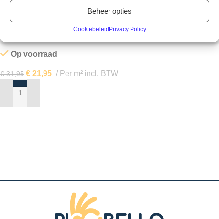
Beheer opties
-31%
Cookiebeleid
Privacy Policy
Otium Everest Light Grey Laminaat
Op voorraad
€
21,95
Per m² incl. BTW
€
31,95
IN MIJN WINKELWAGEN