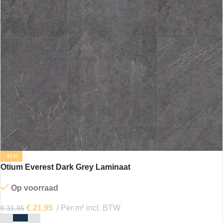
-31%
Otium Everest Dark Grey Laminaat
Op voorraad
€
21,95
Per m² incl. BTW
€
31,95