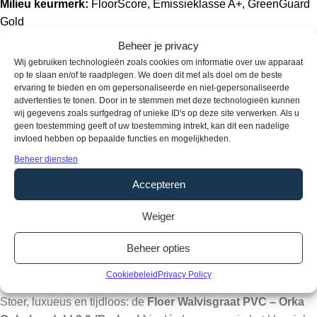
Milieu keurmerk:
FloorScore, Emissieklasse A+, GreenGuard
Gold
Type / style:
Walvisgraat
Beheer je privacy
Wij gebruiken technologieën zoals cookies om informatie over uw apparaat
Aanvullende informatie
op te slaan en/of te raadplegen. We doen dit met als doel om de beste
ervaring te bieden en om gepersonaliseerde en niet-gepersonaliseerde
advertenties te tonen. Door in te stemmen met deze technologieën kunnen
wij gegevens zoals surfgedrag of unieke ID's op deze site verwerken. Als u
KLEUR
Bruin
,
Wit
geen toestemming geeft of uw toestemming intrekt, kan dit een nadelige
invloed hebben op bepaalde functies en mogelijkheden.
Beheer diensten
Accepteren
MERK
Floer
Weiger
Productomschrijving
Beheer opties
Walvisgraat Orka Onbehandeld 2.0
Cookiebeleid
Privacy Policy
Stoer, luxueus en tijdloos: de
Floer Walvisgraat PVC – Orka