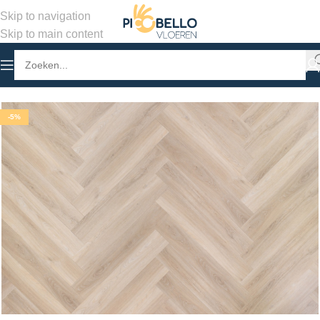
Skip to navigation
Skip to main content
Home
/
Winkel
/
PVC Vloeren
/
Walvisgraat plak PVC
-5%