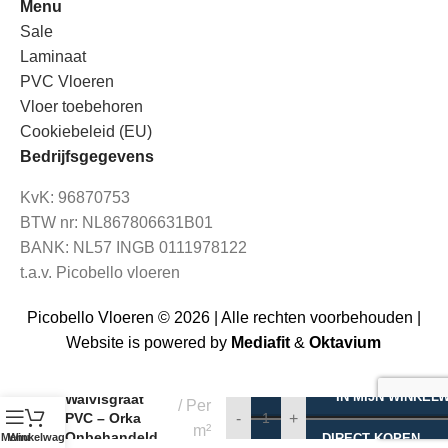
Menu
Sale
Laminaat
PVC Vloeren
Vloer toebehoren
Cookiebeleid (EU)
Bedrijfsgegevens
KvK: 96870753
BTW nr: NL867806631B01
BANK: NL57 INGB 0111978122
t.a.v. Picobello vloeren
Picobello Vloeren © 2026 | Alle rechten voorbehouden |
Website is powered by
Mediafit
&
Oktavium
€
39,95
Floer
€
37,95
IN MIJN WINKEL
Walvisgraat
Per
PVC – Orka
-
+
m²
Onbehandeld
Menu
Winkelwagen
DIRECT KOPEN