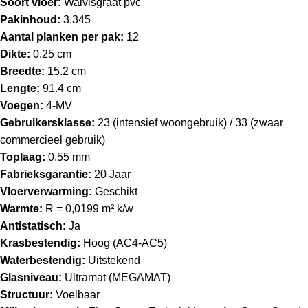
Soort vloer:
Walvisgraat pvc
Pakinhoud:
3.345
Aantal planken per pak:
12
Dikte:
0.25 cm
Breedte:
15.2 cm
Lengte:
91.4 cm
Voegen:
4-MV
Gebruikersklasse:
23 (intensief woongebruik) / 33 (zwaar
commercieel gebruik)
Toplaag:
0,55 mm
Fabrieksgarantie:
20 Jaar
Vloerverwarming:
Geschikt
Warmte:
R = 0,0199 m² k/w
Antistatisch:
Ja
Krasbestendig:
Hoog (AC4-AC5)
Waterbestendig:
Uitstekend
Glasniveau:
Ultramat (MEGAMAT)
Structuur:
Voelbaar