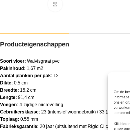
Klik om te vergroten
Producteigenschappen
Soort vloer:
Walvisgraat pvc
Pakinhoud:
1,67 m2
Aantal planken per pak:
12
Dikte:
0.5 cm
Breedte:
15,2 cm
Om de bes
Lengte:
91,4 cm
informatie
ons en onz
Voegen:
4-zijdige microvelling
verwerken
Gebruikersklasse:
23 (intensief woongebruik) / 33 (zwaar com
toestemmin
Toplaag:
0,55 mm
Klik hier
Fabrieksgarantie:
20 jaar (uitsluitend met Rigid Click PVC On
zullen all