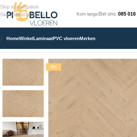
Skip to navigation
Kom langs!
Bel ons:
085 016
Skip to main content
Home
Winkel
Laminaat
PVC vloeren
Merken
Home
/
Winkel
/
PVC Vloeren
/
Walvisgraat Klik PVC
/
Floer Walvis
-9%