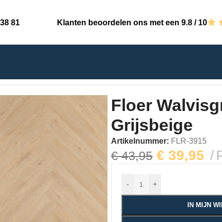
 38 81
Klanten beoordelen ons met een 9.8 / 10
graat Click PVC – Gaia Grijsbeige
Floer Walvisg
Grijsbeige
Artikelnummer:
FLR-3915
€
39,95
€
43,95
-
+
IN MIJN 