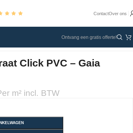
Contact
Over ons
Ontvang een gratis offerte!
raat Click PVC – Gaia
Per m² incl. BTW
WINKELWAGEN