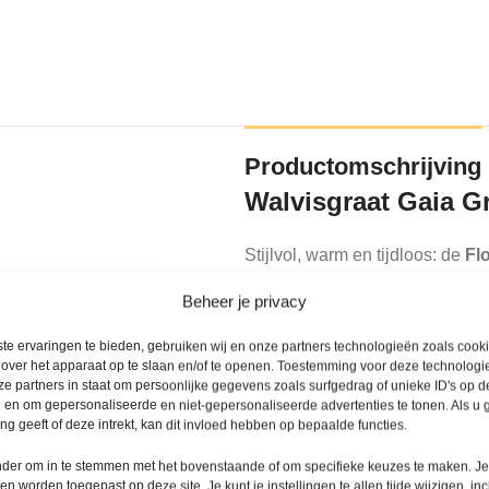
Productomschrijving
Walvisgraat Gaia Gr
Stijlvol, warm en tijdloos: de
Fl
wie een klassieke visgraatvloe
Beheer je privacy
Met planken van 91,4 × 15,2 cm 
te ervaringen te bieden, gebruiken wij en onze partners technologieën zoals cook
en chique uitstraling.
 over het apparaat op te slaan en/of te openen. Toestemming voor deze technologie
e partners in staat om persoonlijke gegevens zoals surfgedrag of unieke ID's op de
 en om gepersonaliseerde en niet-gepersonaliseerde advertenties te tonen. Als u
De moderne grijsbeige tint past p
mercieel gebruik)
g geeft of deze intrekt, kan dit invloed hebben op bepaalde functies.
Dankzij de ultramatte
MEGAMAT
onder om in te stemmen met het bovenstaande of om specifieke keuzes te maken. J
dervloer)
eikenhout, terwijl je profiteer
een worden toegepast op deze site. Je kunt je instellingen te allen tijde wijzigen, inc