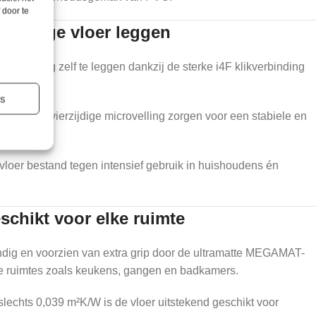
 door te
ijsbeige vloer leggen
 eenvoudig zelf te leggen dankzij de sterke i4F klikverbinding
es
-kern en vierzijdige microvelling zorgen voor een stabiele en
 vloer bestand tegen intensief gebruik in huishoudens én
schikt voor elke ruimte
endig en voorzien van extra grip door de ultramatte MEGAMAT-
ge ruimtes zoals keukens, gangen en badkamers.
echts 0,039 m²K/W is de vloer uitstekend geschikt voor