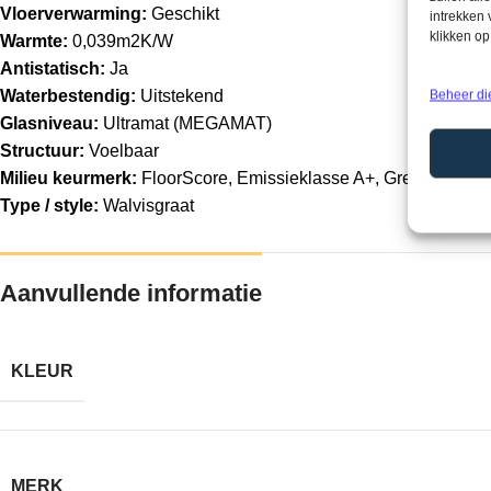
Vloerverwarming:
Geschikt
intrekken
klikken o
Warmte:
0,039m2K/W
Antistatisch:
Ja
Waterbestendig:
Uitstekend
Beheer di
Glasniveau:
Ultramat (MEGAMAT)
Structuur:
Voelbaar
Milieu keurmerk:
FloorScore, Emissieklasse A+, GreenGuard 
Type / style:
Walvisgraat
Aanvullende informatie
KLEUR
MERK