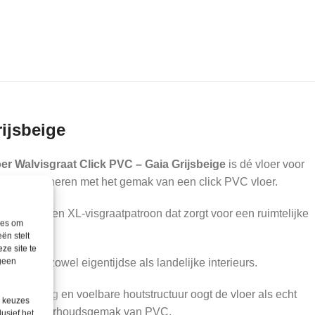
ijsbeige
oer Walvisgraat Click PVC – Gaia Grijsbeige
is dé vloer voor
r wil combineren met het gemak van een click PVC vloer.
ontstaat een XL-visgraatpatroon dat zorgt voor een ruimtelijke
ies om
ën stelt
ze site te
 geen
erfect in zowel eigentijdse als landelijke interieurs.
-afwerking
en voelbare houtstructuur oogt de vloer als echt
e keuzes
t van het onderhoudsgemak van PVC.
lusief het