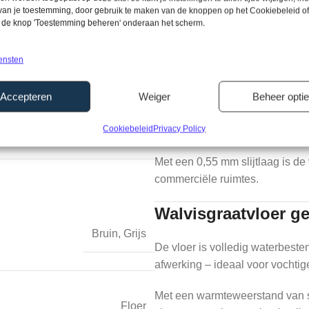
 van je toestemming, door gebruik te maken van de knoppen op het Cookiebeleid of
p de knop 'Toestemming beheren' onderaan het scherm.
Walvisgraat Gaia Gr
ensten
Deze
Click walvisgraatvloer
is
(Uniclic).
Accepteren
Weiger
Beheer opti
Gold
De robuuste Rigid Mineraal PVC
Cookiebeleid
Privacy Policy
strakke plaatsing.
Met een 0,55 mm slijtlaag is de
commerciële ruimtes.
Walvisgraatvloer ge
Bruin
,
Grijs
De vloer is volledig waterbest
afwerking – ideaal voor vochti
Met een warmteweerstand van sl
Floer