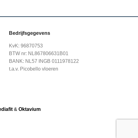
Bedrijfsgegevens
KvK: 96870753
BTW nr: NL867806631B01
BANK: NL57 INGB 0111978122
t.a.v. Picobello vloeren
diafit
&
Oktavium