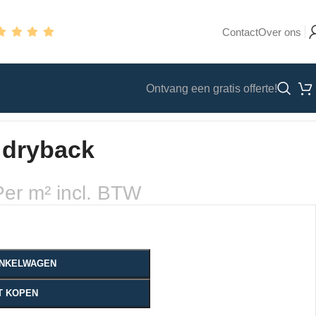
Contact
Over ons
Ontvang een gratis offerte!
 dryback
Per m² incl. BTW
WINKELWAGEN
T KOPEN