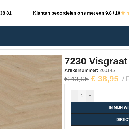
 38 81
Klanten beoordelen ons met een 9.8 / 10
dryback
7230 Visgraat
Artikelnummer:
200145
€
38,95
€
43,95
-
+
IN MIJN 
DIREC