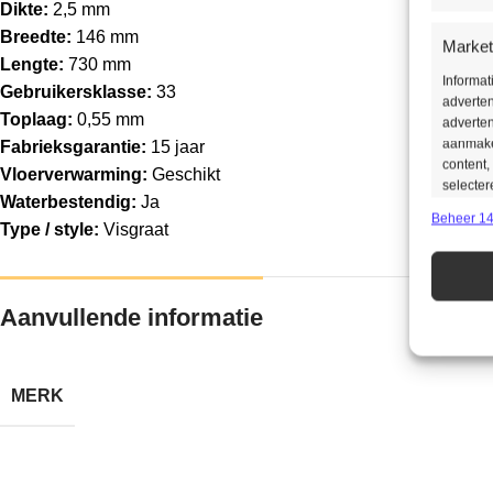
Dikte:
2,5 mm
Breedte:
146 mm
Market
Lengte:
730 mm
Informa
Gebruikersklasse:
33
adverten
Toplaag:
0,55 mm
adverten
aanmaken
Fabrieksgarantie:
15 jaar
content,
Vloerverwarming:
Geschikt
selecter
Waterbestendig:
Ja
Beheer 14
Type / style:
Visgraat
Toepas
Gegeven
Verschil
Aanvullende informatie
verzonde
Zorg d
MERK
opspor
opslaa