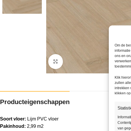
Om de bes
informatie
ons en onz
verwerken
Klik om te vergroten
toestemmin
Klik hier
zullen all
intrekken
klikken o
Producteigenschappen
Statist
Informat
Soort vloer:
Lijm PVC vloer
Contentp
Pakinhoud:
2,99 m2
van gege