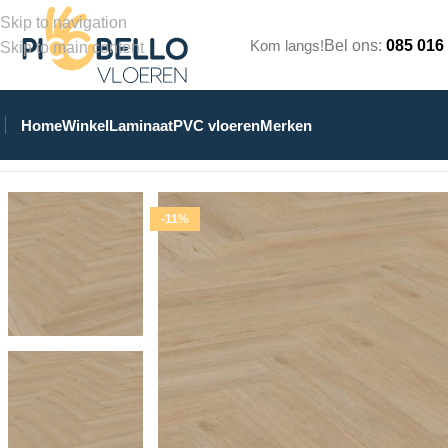
Skip to navigation
Kom langs!
Bel ons:
085 016
Skip to main content
Home
Winkel
Laminaat
PVC vloeren
Merken
Home
/
Winkel
/
PVC Vloeren
/
Visgraat Plak PVC
/
7230 Visgraat 
-11%