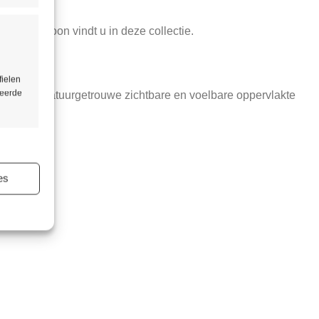
sgraatpatroon vindt u in deze collectie.
fielen
seerde
; met een natuurgetrouwe zichtbare en voelbare oppervlakte
ijd actief
es
ijd actief