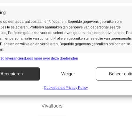
ing
Zowel een recht plank als het vi
tie op een apparaat opslaan en/of openen, Beperkte gegevens gebruiken om
Liever een tegelmotief?
ties te selecteren, Profielen aanmaken ten behoeve van gepersonaliseerde
ties, Profielen gebruiken voor de selectie van gepersonaliseerde advertenties, Pro
 ter personalisatie van content, Profielen gebruiken ter selectie van gepersonali
Ook deze vindt u bij Vivafloors
 Diensten ontwikkelen en verbeteren, Beperkte gegevens gebruiken om content te
structuur.
en.
10 leveranciers
Lees meer over deze doeleinden
singen
Alt
Accepteren
Weiger
Beheer opti
s uit andere gegevensbronnen met elkaar matchen en combineren,
lende apparaten linken, Apparaten identificeren op basis van automatisch
n informatie.
Cookiebeleid
Privacy Policy
ragen voor beveiliging, fraude voorkomen en detecteren en fouten
Vivafloors
en, Advertenties en content leveren en tonen, Privacykeuzes
Alt
n en delen.