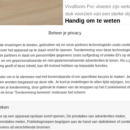
Vivafloors Pvc vloeren zijn verkr
stuk voorzien van een sterke sl
Handig om te weten
Houdt u rekening met 5 tot 1
Beheer je privacy
Mocht u nog specifieke wen
Bel voor vragen 085 – 016 3
te ervaringen te bieden, gebruiken wij en onze partners technologieën zoals cook
 over het apparaat op te slaan en/of te openen. Toestemming voor deze technologie
e partners in staat om persoonlijke gegevens zoals surfgedrag of unieke ID's op de
Levering binnen
Ruime
 en om gepersonaliseerde en niet-gepersonaliseerde advertenties te tonen. Als u
48 uur
g geeft of deze intrekt, kan dit invloed hebben op bepaalde functies.
onder om in te stemmen met het bovenstaande of om specifieke keuzes te maken. J
een worden toegepast op deze site. Je kunt je instellingen te allen tijde wijzigen, inc
 van je toestemming, door gebruik te maken van de knoppen op het Cookiebeleid of
p de knop 'Toestemming beheren' onderaan het scherm.
Productomschrijving
ieken
De Vivafloors collectie geeft ee
ie op een apparaat opslaan en/of openen, De prestaties van advertenties meten,
restaties meten, Publieksgroepen begrijpen aan de hand van statistieken of comb
De matte afwerking en de realis
vens uit verschillende bronnen.
de natuur naar binnen.