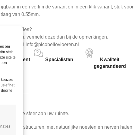
ijgbaar in een verlijmde variant en in een klik variant, stuk voor
ijtlaag van 0.55mm.
0% snijverlies?
sen hebben, vermeld deze dan bij de opmerkingen.
8 81 of mail info@picobellovloeren.nl
ies om
ën stelt
ze site te
 assortiment
Specialisten
Kwaliteit
 geen
gegarandeerd
e keuzes
lusief het
 door te
n natuurlijke sfeer aan uw ruimte.
inaties
tische houtstructuren, met natuurlijke noesten en nerven halen