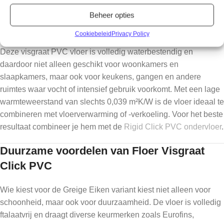
Visgraat PVC Greige Eiken geschikt voor
Beheer opties
elke ruimte
Cookiebeleid
Privacy Policy
Deze visgraat PVC vloer is volledig waterbestendig en
daardoor niet alleen geschikt voor woonkamers en
slaapkamers, maar ook voor keukens, gangen en andere
ruimtes waar vocht of intensief gebruik voorkomt. Met een lage
warmteweerstand van slechts 0,039 m²K/W is de vloer ideaal te
combineren met vloerverwarming of -verkoeling. Voor het beste
resultaat combineer je hem met de
Rigid Click PVC ondervloer
.
Duurzame voordelen van Floer Visgraat
Click PVC
Wie kiest voor de Greige Eiken variant kiest niet alleen voor
schoonheid, maar ook voor duurzaamheid. De vloer is volledig
ftalaatvrij en draagt diverse keurmerken zoals Eurofins,