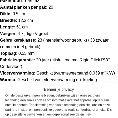
Pakinhoud:
1.49 m2
Aantal planken per pak:
20
Dikte:
0.5 cm
Breedte:
12.2 cm
Lengte:
61 cm
Voegen:
4-zijdige V-groef
Gebruikersklasse:
23 (intensief woongebruik) / 33 (zwaar
commercieel gebruik)
Toplaag:
0,55 mm
Fabrieksgarantie:
20 jaar (uitsluitend met Rigid Click PVC
Ondervloer)
Vloerverwarming:
Geschikt (warmteweerstand 0,039 m²K/W)
Warmte:
Geschikt voor vloerverwarming én -koeling
Antistatisch:
Ja
Beheer je privacy
Krasbestendig:
Hoog (AC4-AC5)
Om de beste ervaringen te bieden, gebruiken wij en onze partners
Waterbestendig:
Uitstekend
technologieën zoals cookies om informatie over het apparaat op te slaan
en/of te openen. Toestemming voor deze technologieën stelt ons en onze
Glasniveau:
Uitstekend
partners in staat om persoonlijke gegevens zoals surfgedrag of unieke ID's
Structuur:
Voelbare houtnerf
op deze site te verwerken en om gepersonaliseerde en niet-