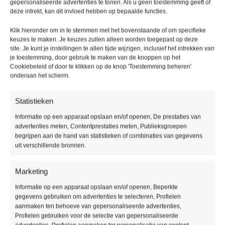
Milieu keurmerk:
Eurofins, FloorScore, GreenGuard,
gepersonaliseerde advertenties te tonen. Als u geen toestemming geeft of
deze intrekt, kan dit invloed hebben op bepaalde functies.
emissieklasse A+
Type / style:
Visgraat
Klik hieronder om in te stemmen met het bovenstaande of om specifieke
keuzes te maken. Je keuzes zullen alleen worden toegepast op deze
site. Je kunt je instellingen te allen tijde wijzigen, inclusief het intrekken van
Aanvullende informatie
je toestemming, door gebruik te maken van de knoppen op het
Cookiebeleid of door te klikken op de knop 'Toestemming beheren'
onderaan het scherm.
KLEUR
Bruin
,
Grijs
,
Wit
Statistieken
Informatie op een apparaat opslaan en/of openen, De prestaties van
advertenties meten, Contentprestaties meten, Publieksgroepen
begrijpen aan de hand van statistieken of combinaties van gegevens
MERK
Floer
uit verschillende bronnen.
Marketing
Productomschrijving
Klassiek, warm en chique: de Floer Visgraat Click PVC –
Informatie op een apparaat opslaan en/of openen, Beperkte
gegevens gebruiken om advertenties te selecteren, Profielen
Greige Eiken
is dé vloer die stijl en comfort combineert. Deze
aanmaken ten behoeve van gepersonaliseerde advertenties,
prachtige visgraatvloer brengt grijs, bruin en beige samen in
Profielen gebruiken voor de selectie van gepersonaliseerde
een tijdloze greige tint die in elk interieur past. Van een