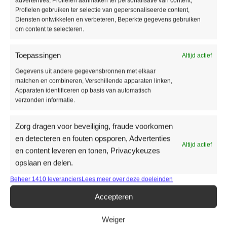
advertenties, Profielen aanmaken ter personalisatie van content,
Profielen gebruiken ter selectie van gepersonaliseerde content,
moderne woning tot een landelijk ingericht huis: overal komt hij
Diensten ontwikkelen en verbeteren, Beperkte gegevens gebruiken
volledig tot zijn recht. Dankzij het realistische design en de
om content te selecteren.
voelbare structuur lijkt de vloer op echt eikenhout, terwijl je
profiteert van alle voordelen van een hoogwaardige
visgraat
Toepassingen
Altijd actief
click PVC vloer
.
Gegevens uit andere gegevensbronnen met elkaar
matchen en combineren, Verschillende apparaten linken,
Floer Visgraat Click PVC – Greige Eiken
Apparaten identificeren op basis van automatisch
vloer leggen
verzonden informatie.
Zorg dragen voor beveiliging, fraude voorkomen
De
Floer Visgraat Click PVC – Greige Eiken
is eenvoudig
en detecteren en fouten opsporen, Advertenties
zelf te leggen met de handige Unidrop klikverbinding. De
Altijd actief
en content leveren en tonen, Privacykeuzes
planken zijn 61 cm lang en 12,2 cm breed en voorzien van een
opslaan en delen.
sterke toplaag van 0,55 mm. Dit maakt de vloer perfect voor
intensief gebruik in drukke huishoudens, kantoren en zelfs
Beheer 1410 leveranciers
Lees meer over deze doeleinden
commerciële ruimtes. Dankzij de innovatieve
MEGAMAT-
Accepteren
afwerking
heeft de vloer een ultramatte uitstraling zonder glans,
wat zorgt voor een extra natuurlijke look.
Weiger