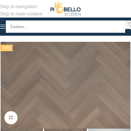
Skip to navigation
Skip to main content
Home
/
Winkel
/
PVC Vloeren
/
Visgraat Klik PVC
-11%
Klik om te vergroten