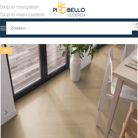
Skip to navigation
Skip to main content
Home
/
Winkel
/
PVC Vloeren
/
Visgraat Klik PVC
-9%