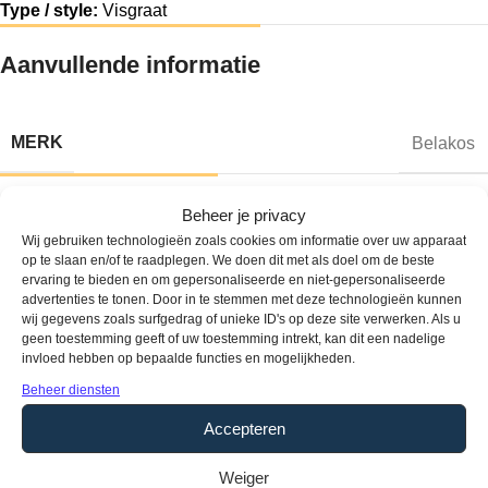
Type / style:
Visgraat
Aanvullende informatie
MERK
Belakos
Productomschrijving
Beheer je privacy
Eigenschappen Belakos Futuro 51
Wij gebruiken technologieën zoals cookies om informatie over uw apparaat
op te slaan en/of te raadplegen. We doen dit met als doel om de beste
Click
ervaring te bieden en om gepersonaliseerde en niet-gepersonaliseerde
advertenties te tonen. Door in te stemmen met deze technologieën kunnen
wij gegevens zoals surfgedrag of unieke ID's op deze site verwerken. Als u
De Belakos Futuro 51 Click is een prachtige
extra matte
PVC
geen toestemming geeft of uw toestemming intrekt, kan dit een nadelige
invloed hebben op bepaalde functies en mogelijkheden.
click vloer met een subtiele en natuurlijke houtlook. Dankzij de
extra matte toplaag oogt de vloer bijzonder realistisch en heeft
Beheer diensten
hij een rustige uitstraling zonder glans of storende reflecties.
Accepteren
Hierdoor past deze vloer moeiteloos in elk interieur, van
modern tot klassiek.
Weiger