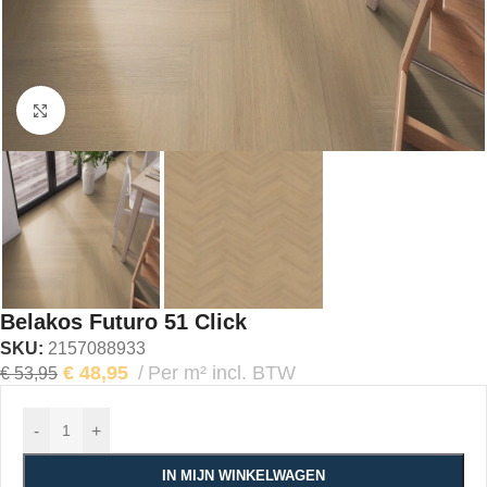
Klik om te vergroten
Belakos Futuro 51 Click
SKU:
2157088933
€
48,95
Per m² incl. BTW
€
53,95
-
+
IN MIJN WINKELWAGEN