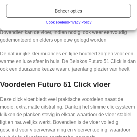
Het clicksysteem maakt het mogelijk om de vloer eenvoudig en
Beheer opties
snel te leggen, zonder lijm. Dit is ideaal voor renovaties,
Cookiebeleid
Privacy Policy
huurwoningen of wanneer u de vloer zelf wilt plaatsen.
Bovendien kan de vloer, indien nodig, ook weer eenvoudig
gedemonteerd en elders opnieuw gelegd worden.
De natuurlijke kleurnuances en fijne houtnerf zorgen voor een
warme en luxe sfeer in huis. De Belakos Futuro 51 Click is dan
ook een duurzame keuze waar u jarenlang plezier van heeft.
Voordelen Futuro 51 Click vloer
Deze click vloer biedt veel praktische voordelen naast de
mooie, extra matte uitstraling. Dankzij het slimme clicksysteem
klikken de planken stevig in elkaar, waardoor de vloer stabiel
ligt en nauwelijks werkt. Bovendien is de vloer volledig
geschikt voor vloerverwarming en vloerverkoeling, waardoor