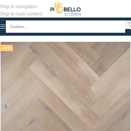
Skip to navigation
Skip to main content
Home
/
Winkel
/
PVC Vloeren
/
Visgraat Klik PVC
-22%