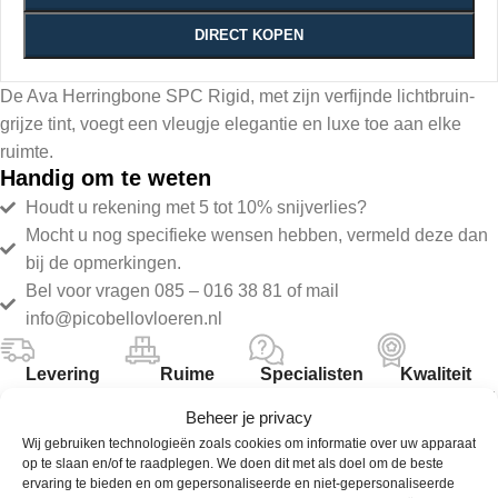
DIRECT KOPEN
De Ava Herringbone SPC Rigid, met zijn verfijnde lichtbruin-
grijze tint, voegt een vleugje elegantie en luxe toe aan elke
ruimte.
Handig om te weten
Houdt u rekening met 5 tot 10% snijverlies?
Mocht u nog specifieke wensen hebben, vermeld deze dan
bij de opmerkingen.
Bel voor vragen 085 – 016 38 81 of mail
info@picobellovloeren.nl
Levering
Ruime
Specialisten
Kwaliteit
binnen
assortiment
gegarandeerd
Beheer je privacy
48 uur
Wij gebruiken technologieën zoals cookies om informatie over uw apparaat
op te slaan en/of te raadplegen. We doen dit met als doel om de beste
ervaring te bieden en om gepersonaliseerde en niet-gepersonaliseerde