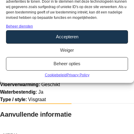
advertenties te tonen. Door in te stemmen met deze technologieën kunnen
wij gegevens zoals surfgedrag of unieke ID's op deze site verwerken. Als u
Producteigenschappen
geen toestemming geeft of uw toestemming intrekt, kan dit een nadelige
Soort vloer:
Rigid Click
invloed hebben op bepaalde functies en mogelijkheden.
Pakinhoud:
1,56 M2
Beheer diensten
Aantal planken per pak:
18
Accepteren
Dikte:
5,5 mm
Breedte:
12
Weiger
Lengte:
72 cm
Gebruikersklasse:
33
Beheer opties
Toplaag:
0,55 mm
Cookiebeleid
Privacy Policy
Fabrieksgarantie:
15 jaar
Vloerverwarming:
Geschikt
Waterbestendig:
Ja
Type / style:
Visgraat
Aanvullende informatie