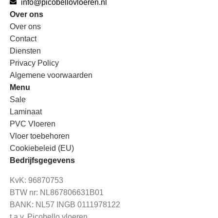
info@picobellovloeren.nl
Over ons
Over ons
Contact
Diensten
Privacy Policy
Algemene voorwaarden
Menu
Sale
Laminaat
PVC Vloeren
Vloer toebehoren
Cookiebeleid (EU)
Bedrijfsgegevens
KvK: 96870753
BTW nr: NL867806631B01
BANK: NL57 INGB 0111978122
t.a.v. Picobello vloeren