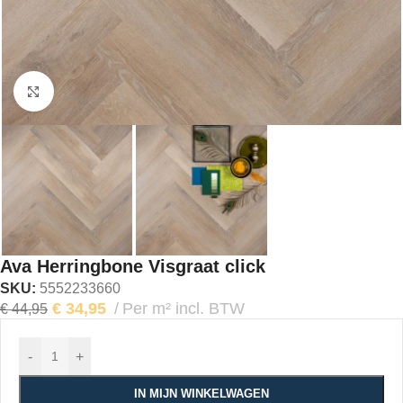
Klik om te vergroten
Ava Herringbone Visgraat click
SKU:
5552233660
€
34,95
Per m² incl. BTW
€
44,95
-
+
IN MIJN WINKELWAGEN