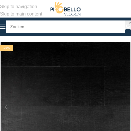
Skip to navigation
Skip to main content
Home
/
Winkel
/
PVC Vloeren
/
Stroken Plak PVC
-29%