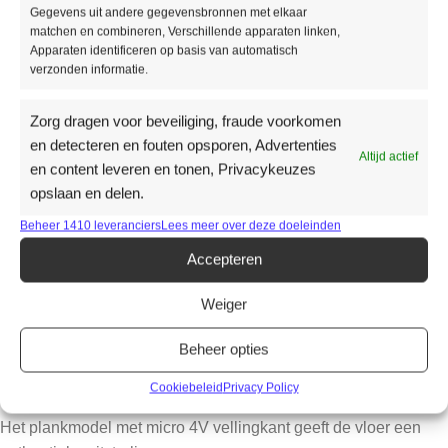
MERK
Sense
Gegevens uit andere gegevensbronnen met elkaar
matchen en combineren, Verschillende apparaten linken,
Apparaten identificeren op basis van automatisch
Productomschrijving
verzonden informatie.
Deze vloer biedt uitstekende eigenschappen en voordelen die
Zorg dragen voor beveiliging, fraude voorkomen
perfect passen bij jouw project.
en detecteren en fouten opsporen, Advertenties
Altijd actief
Met een slipweerstand van R10 en een zeer slijtvaste
en content leveren en tonen, Privacykeuzes
opslaan en delen.
constructie zorgt deze vloer voor veiligheid en een lange
levensduur.
Beheer 1410 leveranciers
Lees meer over deze doeleinden
Accepteren
Met afmetingen van 121,9 cm lengte, 22,8 cm breedte en een
dikte van 2,5 mm, biedt deze vloer een ruime dekking voor
Weiger
diverse ruimtes.
Beheer opties
De toplaagdikte van 0,55 mm zorgt voor extra bescherming en
maakt de vloer bestand tegen dagelijkse slijtage.
Cookiebeleid
Privacy Policy
Het plankmodel met micro 4V vellingkant geeft de vloer een