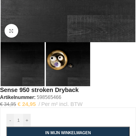
Klik om te vergroten
Sense 950 stroken Dryback
Artikelnummer:
598565466
€
24,95
Per m² incl. BTW
€
34,95
-
+
IN MIJN WINKELWAGEN