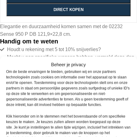
DIRECT KOPEN
Elegantie en duurzaamheid komen samen met de 02232
Sense 950 P DB 121,9×22,8 cm.
Handig om te weten
Houdt u rekening met 5 tot 10% snijverlies?
Mocht u nog specifieke wensen hebben, vermeld deze dan
Beheer je privacy
bij de opmerkingen.
Om de beste ervaringen te bieden, gebruiken wij en onze partners
Bel voor vragen 085 – 016 38 81 of mail
technologieën zoals cookies om informatie over het apparaat op te slaan
info@picobellovloeren.nl
en/of te openen. Toestemming voor deze technologieën stelt ons en onze
partners in staat om persoonlijke gegevens zoals surfgedrag of unieke ID's
op deze site te verwerken en om gepersonaliseerde en niet-
Levering
Ruime
Specialisten
Kwaliteit
gepersonaliseerde advertenties te tonen. Als u geen toestemming geeft of
binnen
assortiment
gegarandeerd
deze intrekt, kan dit invloed hebben op bepaalde functies.
48 uur
Klik hieronder om in te stemmen met het bovenstaande of om specifieke
keuzes te maken. Je keuzes zullen alleen worden toegepast op deze
site. Je kunt je instellingen te allen tijde wijzigen, inclusief het intrekken van
je toestemming, door gebruik te maken van de knoppen op het