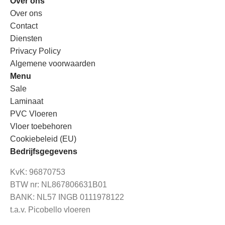
Over ons
Over ons
Contact
Diensten
Privacy Policy
Algemene voorwaarden
Menu
Sale
Laminaat
PVC Vloeren
Vloer toebehoren
Cookiebeleid (EU)
Bedrijfsgegevens
KvK: 96870753
BTW nr: NL867806631B01
BANK: NL57 INGB 0111978122
t.a.v. Picobello vloeren