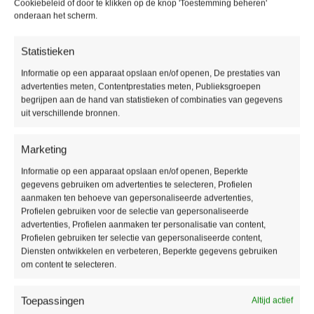
Producteigenschappen
Cookiebeleid of door te klikken op de knop 'Toestemming beheren'
onderaan het scherm.
Soort vloer:
Lijm PVC vloer
Pakinhoud:
3,34 m2
Statistieken
Aantal planken per pak:
12
Informatie op een apparaat opslaan en/of openen, De prestaties van
Dikte:
2,5 mm
advertenties meten, Contentprestaties meten, Publieksgroepen
Breedte:
22,8 cm
begrijpen aan de hand van statistieken of combinaties van gegevens
Lengte:
121,9 cm
uit verschillende bronnen.
Voegen:
V4
Gebruikersklasse:
23
Marketing
Toplaag:
0,55 mm
Informatie op een apparaat opslaan en/of openen, Beperkte
Fabrieksgarantie:
15 jaar
gegevens gebruiken om advertenties te selecteren, Profielen
Vloerverwarming:
Geschikt
aanmaken ten behoeve van gepersonaliseerde advertenties,
Profielen gebruiken voor de selectie van gepersonaliseerde
Waterbestendig:
Ja
advertenties, Profielen aanmaken ter personalisatie van content,
Type / style:
Stroken
Profielen gebruiken ter selectie van gepersonaliseerde content,
Diensten ontwikkelen en verbeteren, Beperkte gegevens gebruiken
om content te selecteren.
Aanvullende informatie
Toepassingen
Altijd actief