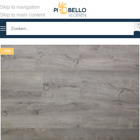
Skip to navigation
Skip to main content
Home
/
Winkel
/
PVC Vloeren
/
Stroken Plak PVC
-29%