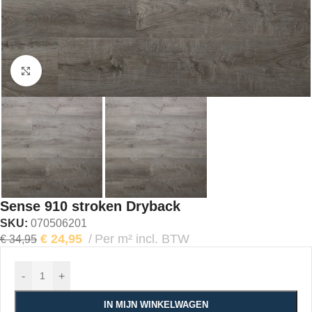
Klik om te vergroten
Sense 910 stroken Dryback
SKU:
070506201
€
24,95
Per m² incl. BTW
€
34,95
-
+
IN MIJN WINKELWAGEN