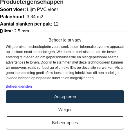
Producteigenschappen
Soort vloer:
Lijm PVC vloer
Pakinhoud:
3,34 m2
Aantal planken per pak:
12
Dikte:
2,5 mm
Breedte:
22,8 cm
Beheer je privacy
Lengte:
121,9 cm
Wij gebruiken technologieën zoals cookies om informatie over uw apparaat
op te slaan en/of te raadplegen. We doen dit met als doel om de beste
Voegen:
V4
ervaring te bieden en om gepersonaliseerde en niet-gepersonaliseerde
Gebruikersklasse:
23
advertenties te tonen. Door in te stemmen met deze technologieën kunnen
Toplaag:
0,55 mm
wij gegevens zoals surfgedrag of unieke ID's op deze site verwerken. Als u
geen toestemming geeft of uw toestemming intrekt, kan dit een nadelige
Fabrieksgarantie:
15 jaar
invloed hebben op bepaalde functies en mogelijkheden.
Vloerverwarming:
Geschikt
Beheer diensten
Waterbestendig:
Ja
Accepteren
Type / style:
Stroken
Weiger
Aanvullende informatie
Beheer opties