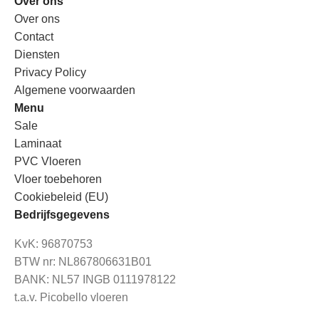
Over ons
Over ons
Contact
Diensten
Privacy Policy
Algemene voorwaarden
Menu
Sale
Laminaat
PVC Vloeren
Vloer toebehoren
Cookiebeleid (EU)
Bedrijfsgegevens
KvK: 96870753
BTW nr: NL867806631B01
BANK: NL57 INGB 0111978122
t.a.v. Picobello vloeren