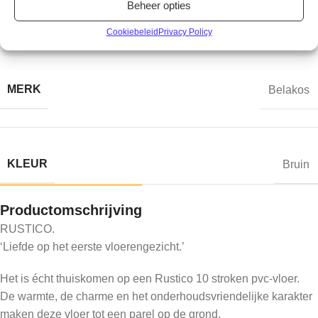
Type / style:
Stroken
Beheer opties
Cookiebeleid
Privacy Policy
Aanvullende informatie
MERK
Belakos
KLEUR
Bruin
Productomschrijving
RUSTICO.
‘Liefde op het eerste vloerengezicht.’
Het is écht thuiskomen op een Rustico 10 stroken pvc-vloer.
De warmte, de charme en het onderhoudsvriendelijke karakter
maken deze vloer tot een parel op de grond.