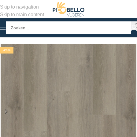
Skip to navigation
Skip to main content
Home
/
Winkel
/
PVC Vloeren
/
Stroken Plak PVC
-25%