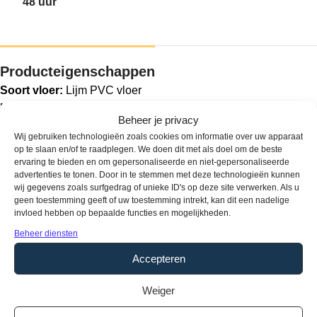
48 uur
Producteigenschappen
Soort vloer:
Lijm PVC vloer
Pakinhoud:
3,62 m2
Beheer je privacy
Aantal planken per pak:
10
Wij gebruiken technologieën zoals cookies om informatie over uw apparaat
Dikte:
2,5 mm
op te slaan en/of te raadplegen. We doen dit met als doel om de beste
Breedte:
236 mm
ervaring te bieden en om gepersonaliseerde en niet-gepersonaliseerde
advertenties te tonen. Door in te stemmen met deze technologieën kunnen
Lengte:
1520 mm
wij gegevens zoals surfgedrag of unieke ID's op deze site verwerken. Als u
Gebruikersklasse:
33
geen toestemming geeft of uw toestemming intrekt, kan dit een nadelige
invloed hebben op bepaalde functies en mogelijkheden.
Toplaag:
0,55 mm
Fabrieksgarantie:
15 jaar
Beheer diensten
Vloerverwarming:
Geschikt
Accepteren
Waterbestendig:
Ja
Glasniveau:
Mat
Weiger
Structuur:
Voelbaar