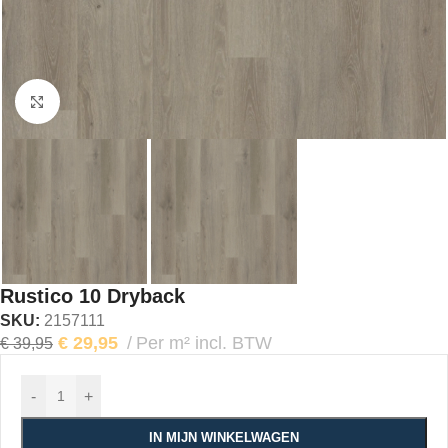
Klik om te vergroten
Rustico 10 Dryback
SKU:
2157111
€
29,95
Per m² incl. BTW
€
39,95
-
+
IN MIJN WINKELWAGEN