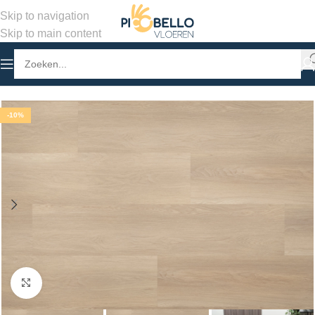
Skip to navigation
Skip to main content
Home
/
Winkel
/
PVC Vloeren
/
Stroken Plak PVC
-10%
Klik om te vergroten