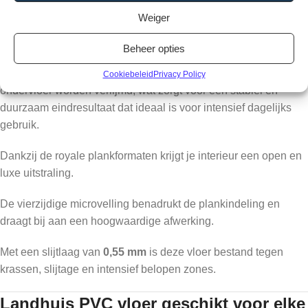
Weiger
De
Landhuis Plak PVC – Natuur Eik
is een plak-PVC vloer
(dryback).
Beheer opties
Dit betekent dat de planken rechtstreeks op een geëgaliseerde
Cookiebeleid
Privacy Policy
ondervloer worden verlijmd, wat zorgt voor een stabiel en
duurzaam eindresultaat dat ideaal is voor intensief dagelijks
gebruik.
Dankzij de royale plankformaten krijgt je interieur een open en
luxe uitstraling.
De vierzijdige microvelling benadrukt de plankindeling en
draagt bij aan een hoogwaardige afwerking.
Met een slijtlaag van
0,55 mm
is deze vloer bestand tegen
krassen, slijtage en intensief belopen zones.
Landhuis PVC vloer geschikt voor elke