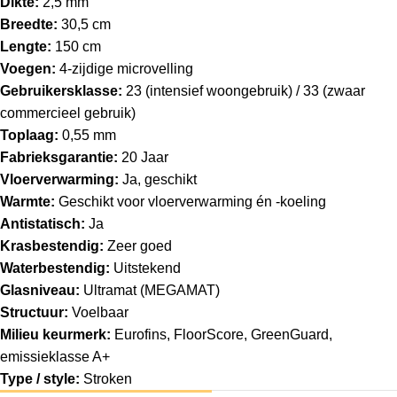
Dikte:
2,5 mm
Breedte:
30,5 cm
Lengte:
150 cm
Voegen:
4-zijdige microvelling
Gebruikersklasse:
23 (intensief woongebruik) / 33 (zwaar
commercieel gebruik)
Toplaag:
0,55 mm
Fabrieksgarantie:
20 Jaar
Vloerverwarming:
Ja, geschikt
Warmte:
Geschikt voor vloerverwarming én -koeling
Antistatisch:
Ja
Krasbestendig:
Zeer goed
Waterbestendig:
Uitstekend
Glasniveau:
Ultramat (MEGAMAT)
Structuur:
Voelbaar
Milieu keurmerk:
Eurofins, FloorScore, GreenGuard,
emissieklasse A+
Type / style:
Stroken