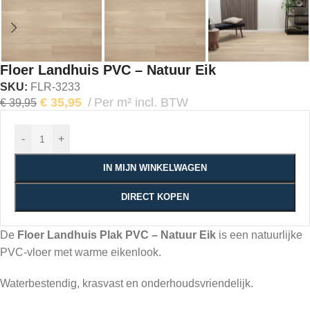
Floer Landhuis PVC – Natuur Eik
SKU:
FLR-3233
€
35,95
Per m² incl. BTW
€
39,95
-
+
IN MIJN WINKELWAGEN
DIRECT KOPEN
De
Floer Landhuis Plak PVC – Natuur Eik
is een natuurlijke
PVC-vloer met warme eikenlook.
Waterbestendig, krasvast en onderhoudsvriendelijk.