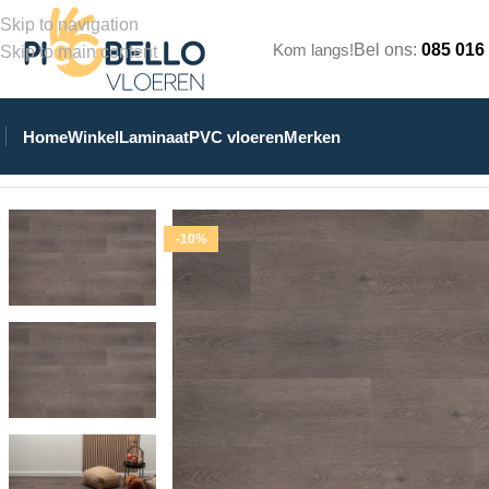
Skip to navigation
Kom langs!
Bel ons:
085 016
Skip to main content
Home
Winkel
Laminaat
PVC vloeren
Merken
Home
/
Winkel
/
PVC Vloeren
/
Stroken Plak PVC
/
Floer Dorpen 
-10%