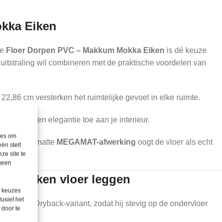
kka Eiken
de
Floer Dorpen PVC – Makkum Mokka Eiken
is dé keuze
uitstraling wil combineren met de praktische voordelen van
2,86 cm versterken het ruimtelijke gevoel in elke ruimte.
gt sfeer en elegantie toe aan je interieur.
ies om
ur en ultramatte
MEGAMAT-afwerking
oogt de vloer als echt
ën stelt
.
ze site te
 geen
ka Eiken vloer leggen
e keuzes
lusief het
rlijmde Dryback-variant, zodat hij stevig op de ondervloer
 door te
abiliteit.