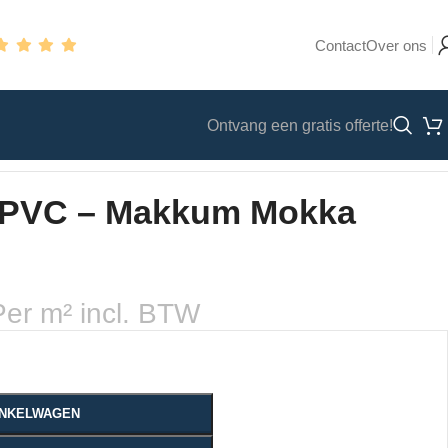
Contact
Over ons
Ontvang een gratis offerte!
n PVC – Makkum Mokka
Per m² incl. BTW
WINKELWAGEN