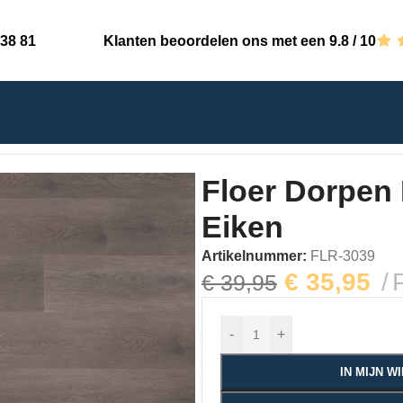
 38 81
Klanten beoordelen ons met een 9.8 / 10
PVC – Makkum Mokka Eiken
Floer Dorpe
Eiken
Artikelnummer:
FLR-3039
€
35,95
€
39,95
-
+
IN MIJN 