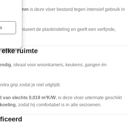
ag van 0,55 mm
is deze vloer bestand tegen intensief gebruik in
es.
es
lling
accentueert de plankindeling en geeft een verfijnde,
 elke ruimte
endig
, ideaal voor woonkamers, keukens, gangen én
a grip zodat je niet uitglijdt.
 van slechts 0,019 m²K/W
, is deze vloer uitermate geschikt
koeling
, zodat hij comfortabel is in alle seizoenen.
ficeerd