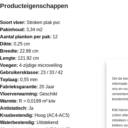
Producteigenschappen
Soort vloer:
Stroken plak pvc
Pakinhoud:
3,34 m2
Aantal planken per pak:
12
Dikte:
0.25 cm
Breedte:
22.86 cm
Lengte:
121.92 cm
Voegen:
4-zijdige microvelling
Gebruikersklasse:
23 / 33 / 42
Om de bes
Toplaag:
0,55 mm
informatie
Fabrieksgarantie:
20 Jaar
ons en onz
Vloerverwarming:
Geschikt
verwerken
toestemmin
Warmte:
R = 0,0199 m² k/w
Antistatisch:
Ja
Klik hier
Krasbestendig:
Hoog (AC4-AC5)
zullen all
intrekken
Waterbestendig:
Uitstekend
klikken o