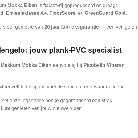
um Mokka Eiken
is ftalaatvrij geproduceerd en draagt
ld
,
Emissieklasse A+
,
FloorScore
, en
GreenGuard Gold
.
ervloer geniet je van
20 jaar fabrieksgarantie
— een veilige en
.
Hengelo: jouw plank-PVC specialist
– Makkum Mokka Eiken
eenvoudig bij
Picobello Vloeren
r zelf te bekijken, voel de structuur en ervaar de kleur.
 met onze legservice heb je gegarandeerd een strak
g kunt genieten van jouw nieuwe vloer.