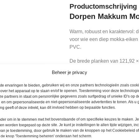
Productomschrijving
Dorpen Makkum Mo
Warm, robuust en karaktervol: 
voor wie een diep mokka-eiken 
PVC.
De brede planken van 121,92 × 2
Beheer je privacy
De donkere mokka-eikenkleur voe
te ervaringen te bieden, gebruiken wij en onze partners technologieën zoals cook
Dankzij de voelbare houtstructu
 over het apparaat op te slaan en/of te openen. Toestemming voor deze technologie
hout, zonder glans of spiegeling
e partners in staat om persoonlijke gegevens zoals surfgedrag of unieke ID's op de
 en om gepersonaliseerde en niet-gepersonaliseerde advertenties te tonen. Als u
g geeft of deze intrekt, kan dit invloed hebben op bepaalde functies.
Dorpen Makkum Mok
onder om in te stemmen met het bovenstaande of om specifieke keuzes te maken. J
een worden toegepast op deze site. Je kunt je instellingen te allen tijde wijzigen, inc
Deze Dorpen PVC-vloer is een ve
 van je toestemming, door gebruik te maken van de knoppen op het Cookiebeleid of
wordt bevestigd voor maximale st
p de knop 'Toestemming beheren' onderaan het scherm.