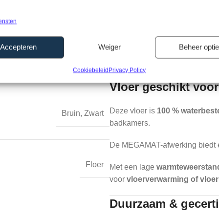
Met een hoogwaardige
slijtla
ensten
lasse A+
woningen én commerciële ruimt
Accepteren
Weiger
Beheer opti
De subtiele
vierzijdige microve
realistische uitstraling.
Cookiebeleid
Privacy Policy
Vloer geschikt voor
Deze vloer is
100 % waterbest
Bruin
,
Zwart
badkamers.
De MEGAMAT-afwerking biedt extr
Floer
Met een lage
warmteweerstand
voor
vloerverwarming of vloer
Duurzaam & gecerti