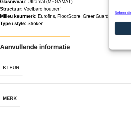
Glasniveau:
Ultramat (MEGAMAT)
Structuur:
Voelbare houtnerf
Beheer di
Milieu keurmerk:
Eurofins, FloorScore, GreenGuard, emissiek
Type / style:
Stroken
Aanvullende informatie
KLEUR
MERK