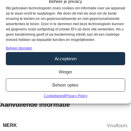
Beheer je privacy
Producteigenschappen
Wij gebruiken technologieën zoals cookies om informatie over uw apparaat
op te slaan en/of te raadplegen. We doen dit met als doel om de beste
Soort vloer:
Lijm PVC vloer
ervaring te bieden en om gepersonaliseerde en niet-gepersonaliseerde
Pakinhoud:
3,84 m2
advertenties te tonen. Door in te stemmen met deze technologieën kunnen
wij gegevens zoals surfgedrag of unieke ID's op deze site verwerken. Als u
Dikte:
2,5 mm
geen toestemming geeft of uw toestemming intrekt, kan dit een nadelige
Breedte:
228 mm
invloed hebben op bepaalde functies en mogelijkheden.
Lengte:
1524 mm
Beheer diensten
Gebruikersklasse:
33
Accepteren
Toplaag:
0,55 mm
Fabrieksgarantie:
15 jaar
Weiger
Vloerverwarming:
Geschikt
Waterbestendig:
Ja
Beheer opties
Type / style:
Stroken
Cookiebeleid
Privacy Policy
Aanvullende informatie
MERK
Vivafloors