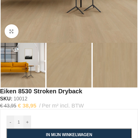
Klik om te vergroten
Eiken 8530 Stroken Dryback
SKU:
10012
€
38,95
Per m² incl. BTW
€
43,95
-
+
IN MIJN WINKELWAGEN