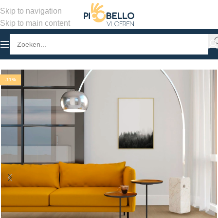
Skip to navigation
Skip to main content
Home
/
Winkel
/
PVC Vloeren
/
Stroken Plak PVC
-11%