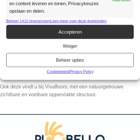
en content leveren en tonen, Privacykeuzes
De Vivafloors collectie geeft een natuurlijke sfeer aan uw
opslaan en delen.
ruimte.
Beheer 1410 leveranciers
Lees meer over deze doeleinden
De matte afwerking en de realistische houtstructuren, met
Accepteren
natuurlijke noesten en nerven halen de natuur naar binnen.
Weiger
Zowel een recht plank als het visgraatpatroon vindt u in deze
collectie.
Beheer opties
Cookiebeleid
Privacy Policy
Liever een tegelmotief?
Ook deze vindt u bij Vivafloors; met een natuurgetrouwe
zichtbare en voelbare oppervlakte structuur.