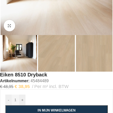
Klik om te vergroten
Eiken 8510 Dryback
Artikelnummer:
45484489
€
38,95
Per m² incl. BTW
€
48,95
-
+
IN MIJN WINKELWAGEN