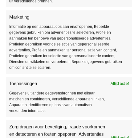
uit verschillende bronnen.
Producteigenschappen
Marketing
Soort vloer:
Lijm PVC vloer
Pakinhoud:
3,84 m2
Informatie op een apparaat opslaan en/of openen, Beperkte
gegevens gebruiken om advertenties te selecteren, Profielen
Dikte:
2,5 mm
aanmaken ten behoeve van gepersonaliseerde advertenties,
Breedte:
228 mm
Profielen gebruiken voor de selectie van gepersonaliseerde
Lengte:
1524 mm
advertenties, Profielen aanmaken ter personalisatie van content,
Toplaag:
0,55 mm
Profielen gebruiken ter selectie van gepersonaliseerde content,
Diensten ontwikkelen en verbeteren, Beperkte gegevens gebruiken
Fabrieksgarantie:
15 jaar
om content te selecteren.
Vloerverwarming:
Geschikt
Waterbestendig:
Ja
Toepassingen
Altijd actief
Aanvullende informatie
Gegevens uit andere gegevensbronnen met elkaar
matchen en combineren, Verschillende apparaten linken,
Apparaten identificeren op basis van automatisch
verzonden informatie.
MERK
Vivafloors
Zorg dragen voor beveiliging, fraude voorkomen
en detecteren en fouten opsporen, Advertenties
Productomschrijving
Altijd actief