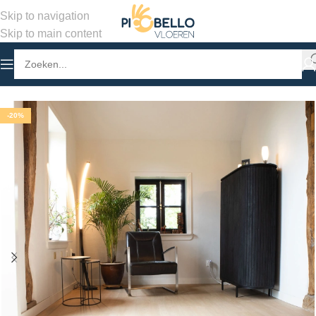
Skip to navigation
Skip to main content
Home
/
Winkel
/
PVC Vloeren
/
Stroken Plak PVC
-20%