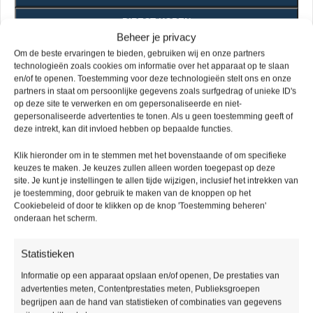
DIRECT KOPEN
Beheer je privacy
Om de beste ervaringen te bieden, gebruiken wij en onze partners
Vivafloors Pvc vloeren zijn verkrijgbaar in een verlijmde variant
technologieën zoals cookies om informatie over het apparaat op te slaan
en in een klik variant, stuk voor stuk voorzien van een sterke
en/of te openen. Toestemming voor deze technologieën stelt ons en onze
partners in staat om persoonlijke gegevens zoals surfgedrag of unieke ID's
slijtlaag van 0.55mm.
op deze site te verwerken en om gepersonaliseerde en niet-
Handig om te weten
gepersonaliseerde advertenties te tonen. Als u geen toestemming geeft of
deze intrekt, kan dit invloed hebben op bepaalde functies.
Houdt u rekening met 5 tot 10% snijverlies?
Mocht u nog specifieke wensen hebben, vermeld deze dan
Klik hieronder om in te stemmen met het bovenstaande of om specifieke
bij de opmerkingen.
keuzes te maken. Je keuzes zullen alleen worden toegepast op deze
site. Je kunt je instellingen te allen tijde wijzigen, inclusief het intrekken van
Bel voor vragen 085 – 016 38 81 of mail
je toestemming, door gebruik te maken van de knoppen op het
info@picobellovloeren.nl
Cookiebeleid of door te klikken op de knop 'Toestemming beheren'
onderaan het scherm.
Levering
Ruime
Specialisten
Kwaliteit
binnen
assortiment
gegarandeerd
Statistieken
48 uur
Informatie op een apparaat opslaan en/of openen, De prestaties van
advertenties meten, Contentprestaties meten, Publieksgroepen
begrijpen aan de hand van statistieken of combinaties van gegevens