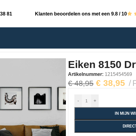
 38 81
Klanten beoordelen ons met een 9.8 / 10
yback
Eiken 8150 D
Artikelnummer:
1215454569
€
38,95
€
48,95
-
+
IN MIJN 
DIREC