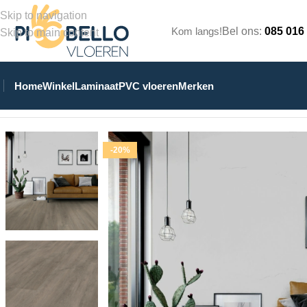
Skip to navigation
Kom langs!
Bel ons:
085 016
Skip to main content
Home
Winkel
Laminaat
PVC vloeren
Merken
Home
/
Winkel
/
PVC Vloeren
/
Stroken Plak PVC
/
Eiken 8150 Dr
-20%