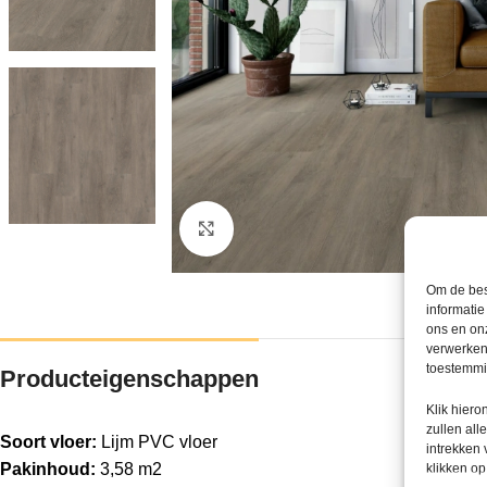
Klik om te vergroten
Om de bes
informatie
ons en onz
verwerken
toestemmin
Producteigenschappen
Klik hier
zullen all
Soort vloer:
Lijm PVC vloer
intrekken
Pakinhoud:
3,58 m2
klikken o