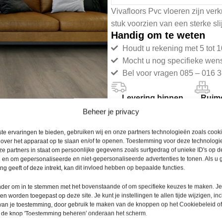
Vivafloors Pvc vloeren zijn verkr
stuk voorzien van een sterke sl
Handig om te weten
Houdt u rekening met 5 tot 1
Mocht u nog specifieke wen
Bel voor vragen 085 – 016 3
Levering binnen
Ruime
48 uur
Beheer je privacy
te ervaringen te bieden, gebruiken wij en onze partners technologieën zoals cook
 over het apparaat op te slaan en/of te openen. Toestemming voor deze technologie
e partners in staat om persoonlijke gegevens zoals surfgedrag of unieke ID's op de
 en om gepersonaliseerde en niet-gepersonaliseerde advertenties te tonen. Als u
g geeft of deze intrekt, kan dit invloed hebben op bepaalde functies.
Productomschrijving
De Vivafloors collectie geeft ee
onder om in te stemmen met het bovenstaande of om specifieke keuzes te maken. J
een worden toegepast op deze site. Je kunt je instellingen te allen tijde wijzigen, inc
 van je toestemming, door gebruik te maken van de knoppen op het Cookiebeleid of
De matte afwerking en de realis
p de knop 'Toestemming beheren' onderaan het scherm.
de natuur naar binnen.