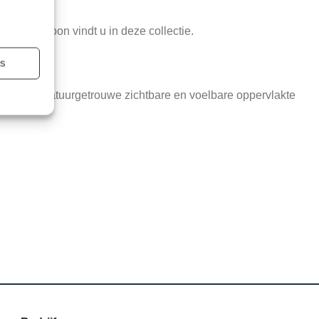
sgraatpatroon vindt u in deze collectie.
es
; met een natuurgetrouwe zichtbare en voelbare oppervlakte