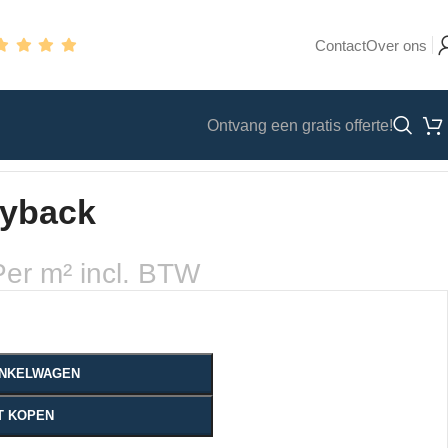
Contact
Over ons
Ontvang een gratis offerte!
ryback
Per m² incl. BTW
WINKELWAGEN
T KOPEN