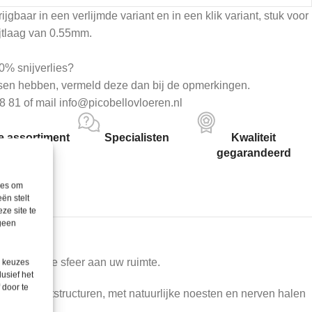
ijgbaar in een verlijmde variant en in een klik variant, stuk voor
ijtlaag van 0.55mm.
0% snijverlies?
sen hebben, vermeld deze dan bij de opmerkingen.
8 81 of mail info@picobellovloeren.nl
 assortiment
Specialisten
Kwaliteit
gegarandeerd
ies om
ën stelt
ze site te
 geen
n natuurlijke sfeer aan uw ruimte.
e keuzes
lusief het
 door te
tische houtstructuren, met natuurlijke noesten en nerven halen