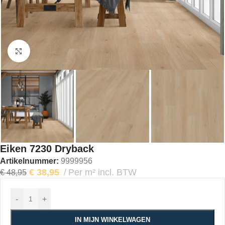
Klik om te vergroten
Eiken 7230 Dryback
Artikelnummer:
9999956
€
38,95
Per m² incl. BTW
€
48,95
-
+
IN MIJN WINKELWAGEN