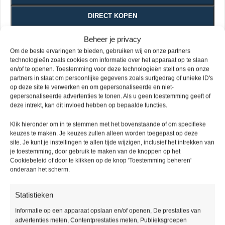
DIRECT KOPEN
Beheer je privacy
Vivafloors Pvc vloeren zijn verkrijgbaar in een verlijmde variant
Om de beste ervaringen te bieden, gebruiken wij en onze partners
en in een klik variant, stuk voor stuk voorzien van een sterke
technologieën zoals cookies om informatie over het apparaat op te slaan
slijtlaag van 0.55mm.
en/of te openen. Toestemming voor deze technologieën stelt ons en onze
partners in staat om persoonlijke gegevens zoals surfgedrag of unieke ID's
Handig om te weten
op deze site te verwerken en om gepersonaliseerde en niet-
Houdt u rekening met 5 tot 10% snijverlies?
gepersonaliseerde advertenties te tonen. Als u geen toestemming geeft of
deze intrekt, kan dit invloed hebben op bepaalde functies.
Mocht u nog specifieke wensen hebben, vermeld deze dan
bij de opmerkingen.
Klik hieronder om in te stemmen met het bovenstaande of om specifieke
Bel voor vragen 085 – 016 38 81 of mail
keuzes te maken. Je keuzes zullen alleen worden toegepast op deze
site. Je kunt je instellingen te allen tijde wijzigen, inclusief het intrekken van
info@picobellovloeren.nl
je toestemming, door gebruik te maken van de knoppen op het
Cookiebeleid of door te klikken op de knop 'Toestemming beheren'
Levering
Ruime
Specialisten
Kwaliteit
onderaan het scherm.
binnen
assortiment
gegarandeerd
48 uur
Statistieken
Informatie op een apparaat opslaan en/of openen, De prestaties van
advertenties meten, Contentprestaties meten, Publieksgroepen