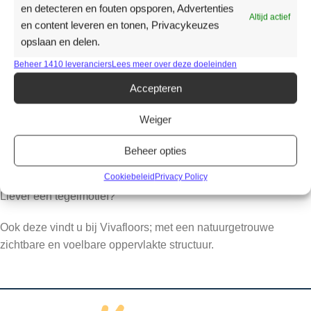
en detecteren en fouten opsporen, Advertenties
Altijd actief
en content leveren en tonen, Privacykeuzes
Productomschrijving
opslaan en delen.
De Vivafloors collectie geeft een natuurlijke sfeer aan uw
Beheer 1410 leveranciers
Lees meer over deze doeleinden
ruimte.
Accepteren
De matte afwerking en de realistische houtstructuren, met
natuurlijke noesten en nerven halen de natuur naar binnen.
Weiger
Zowel een recht plank als het visgraatpatroon vindt u in deze
Beheer opties
collectie.
Cookiebeleid
Privacy Policy
Liever een tegelmotief?
Ook deze vindt u bij Vivafloors; met een natuurgetrouwe
zichtbare en voelbare oppervlakte structuur.