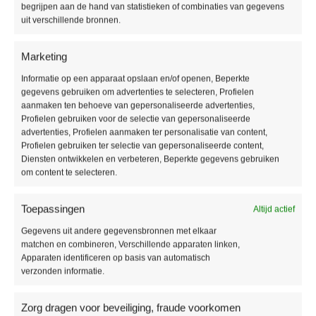
begrijpen aan de hand van statistieken of combinaties van gegevens
Producteigenschappen
uit verschillende bronnen.
Soort vloer:
Lijm PVC vloer
Marketing
Pakinhoud:
3,84 m2
Dikte:
2,5 mm
Informatie op een apparaat opslaan en/of openen, Beperkte
gegevens gebruiken om advertenties te selecteren, Profielen
Breedte:
228 mm
aanmaken ten behoeve van gepersonaliseerde advertenties,
Lengte:
1524 mm
Profielen gebruiken voor de selectie van gepersonaliseerde
Gebruikersklasse:
33
advertenties, Profielen aanmaken ter personalisatie van content,
Toplaag:
0,55 mm
Profielen gebruiken ter selectie van gepersonaliseerde content,
Diensten ontwikkelen en verbeteren, Beperkte gegevens gebruiken
Fabrieksgarantie:
15 jaar
om content te selecteren.
Vloerverwarming:
Geschikt
Waterbestendig:
Ja
Toepassingen
Altijd actief
Type / style:
Stroken
Gegevens uit andere gegevensbronnen met elkaar
matchen en combineren, Verschillende apparaten linken,
Aanvullende informatie
Apparaten identificeren op basis van automatisch
verzonden informatie.
MERK
Vivafloors
Zorg dragen voor beveiliging, fraude voorkomen