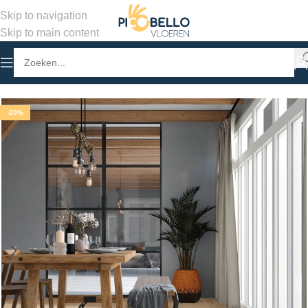
Skip to navigation
Skip to main content
Home
/
Winkel
/
PVC Vloeren
/
Stroken Plak PVC
-20%