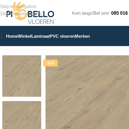
Skip to navigation
Kom langs!
Bel ons:
085 016
Skip to main content
Home
Winkel
Laminaat
PVC vloeren
Merken
Home
/
Winkel
/
PVC Vloeren
/
Stroken Plak PVC
/
Eiken 6501 Str
-11%