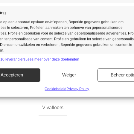
ing
Zowel een recht plank als het vi
tie op een apparaat opslaan en/of openen, Beperkte gegevens gebruiken om
Liever een tegelmotief?
ties te selecteren, Profielen aanmaken ten behoeve van gepersonaliseerde
ties, Profielen gebruiken voor de selectie van gepersonaliseerde advertenties, Pro
 ter personalisatie van content, Profielen gebruiken ter selectie van gepersonali
Ook deze vindt u bij Vivafloors
 Diensten ontwikkelen en verbeteren, Beperkte gegevens gebruiken om content te
structuur.
en.
10 leveranciers
Lees meer over deze doeleinden
singen
Alt
Accepteren
Weiger
Beheer opti
s uit andere gegevensbronnen met elkaar matchen en combineren,
lende apparaten linken, Apparaten identificeren op basis van automatisch
n informatie.
Cookiebeleid
Privacy Policy
ragen voor beveiliging, fraude voorkomen en detecteren en fouten
Vivafloors
en, Advertenties en content leveren en tonen, Privacykeuzes
Alt
n en delen.