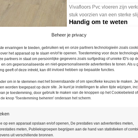
Vivafloors Pvc vloeren zijn verkr
stuk voorzien van een sterke sl
Handig om te weten
Houdt u rekening met 5 tot 1
Beheer je privacy
Mocht u nog specifieke wen
Bel voor vragen 085 – 016 3
te ervaringen te bieden, gebruiken wij en onze partners technologieën zoals cook
 over het apparaat op te slaan en/of te openen. Toestemming voor deze technologie
e partners in staat om persoonlijke gegevens zoals surfgedrag of unieke ID's op de
Levering binnen
Ruime
 en om gepersonaliseerde en niet-gepersonaliseerde advertenties te tonen. Als u
48 uur
g geeft of deze intrekt, kan dit invloed hebben op bepaalde functies.
onder om in te stemmen met het bovenstaande of om specifieke keuzes te maken. J
een worden toegepast op deze site. Je kunt je instellingen te allen tijde wijzigen, inc
 van je toestemming, door gebruik te maken van de knoppen op het Cookiebeleid of
p de knop 'Toestemming beheren' onderaan het scherm.
Productomschrijving
ieken
De Vivafloors collectie geeft ee
ie op een apparaat opslaan en/of openen, De prestaties van advertenties meten,
restaties meten, Publieksgroepen begrijpen aan de hand van statistieken of comb
De matte afwerking en de realis
vens uit verschillende bronnen.
de natuur naar binnen.