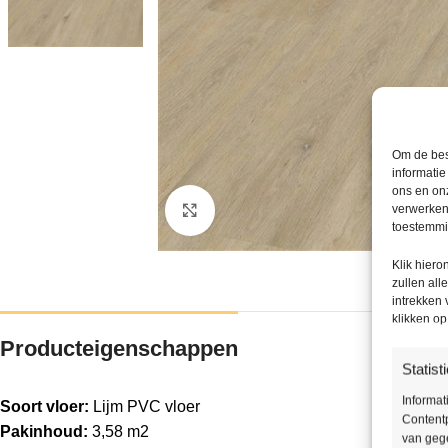
Om de bes
informatie
ons en onz
verwerken
Klik om te vergroten
toestemmin
Klik hier
zullen all
intrekken
klikken o
Producteigenschappen
Statist
Informat
Soort vloer:
Lijm PVC vloer
Contentp
Pakinhoud:
3,58 m2
van gege