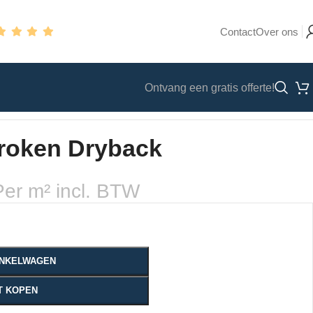
Contact
Over ons
Ontvang een gratis offerte!
troken Dryback
Per m² incl. BTW
WINKELWAGEN
T KOPEN