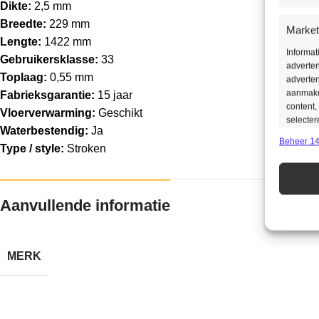
Dikte:
2,5 mm
Breedte:
229 mm
Market
Lengte:
1422 mm
Informa
Gebruikersklasse:
33
adverten
Toplaag:
0,55 mm
adverten
aanmaken
Fabrieksgarantie:
15 jaar
content,
Vloerverwarming:
Geschikt
selecter
Waterbestendig:
Ja
Beheer 14
Type / style:
Stroken
Toepas
Gegeven
Verschil
Aanvullende informatie
verzonde
Zorg d
MERK
opspor
opslaa