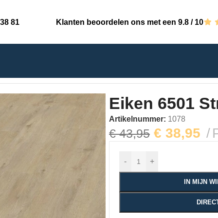
 38 81
Klanten beoordelen ons met een 9.8 / 10
oken Dryback
Eiken 6501 S
Artikelnummer:
1078
€
38,95
€
43,95
-
+
IN MIJN 
DIREC