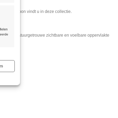
sgraatpatroon vindt u in deze collectie.
fielen
seerde
; met een natuurgetrouwe zichtbare en voelbare oppervlakte
ijd actief
es
ijd actief