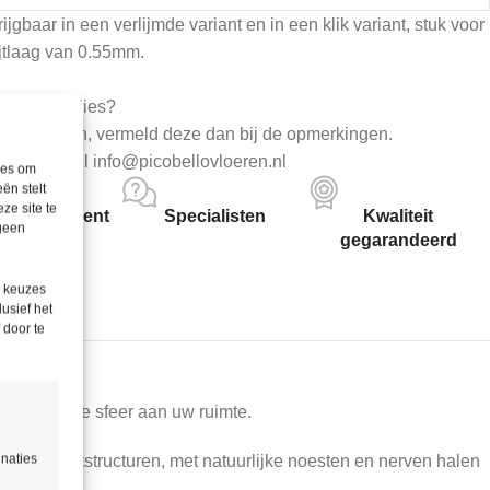
ijgbaar in een verlijmde variant en in een klik variant, stuk voor
ijtlaag van 0.55mm.
0% snijverlies?
sen hebben, vermeld deze dan bij de opmerkingen.
8 81 of mail info@picobellovloeren.nl
ies om
ën stelt
ze site te
 assortiment
Specialisten
Kwaliteit
 geen
gegarandeerd
e keuzes
lusief het
 door te
n natuurlijke sfeer aan uw ruimte.
inaties
tische houtstructuren, met natuurlijke noesten en nerven halen