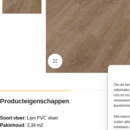
Klik om te vergroten
Om de bes
informatie
ons en onz
Producteigenschappen
verwerken
toestemmin
Klik hier
Soort vloer:
Lijm PVC vloer
zullen all
Pakinhoud:
3,34 m2
intrekken