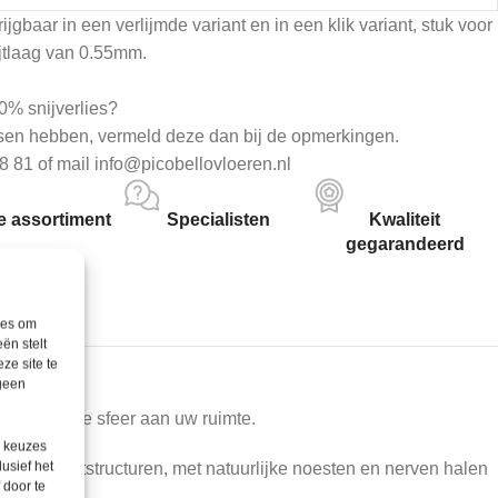
ijgbaar in een verlijmde variant en in een klik variant, stuk voor
ijtlaag van 0.55mm.
0% snijverlies?
sen hebben, vermeld deze dan bij de opmerkingen.
8 81 of mail info@picobellovloeren.nl
 assortiment
Specialisten
Kwaliteit
gegarandeerd
ies om
ën stelt
ze site te
 geen
n natuurlijke sfeer aan uw ruimte.
e keuzes
lusief het
tische houtstructuren, met natuurlijke noesten en nerven halen
 door te