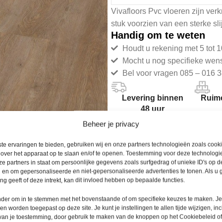
Vivafloors Pvc vloeren zijn verkr
stuk voorzien van een sterke sl
Handig om te weten
Houdt u rekening met 5 tot 1
Mocht u nog specifieke wen
Bel voor vragen 085 – 016 3
Levering binnen
Ruime
48 uur
Beheer je privacy
te ervaringen te bieden, gebruiken wij en onze partners technologieën zoals cook
 over het apparaat op te slaan en/of te openen. Toestemming voor deze technologie
e partners in staat om persoonlijke gegevens zoals surfgedrag of unieke ID's op de
Productomschrijving
 en om gepersonaliseerde en niet-gepersonaliseerde advertenties te tonen. Als u
g geeft of deze intrekt, kan dit invloed hebben op bepaalde functies.
De Vivafloors collectie geeft ee
onder om in te stemmen met het bovenstaande of om specifieke keuzes te maken. J
een worden toegepast op deze site. Je kunt je instellingen te allen tijde wijzigen, inc
De matte afwerking en de realis
 van je toestemming, door gebruik te maken van de knoppen op het Cookiebeleid of
de natuur naar binnen.