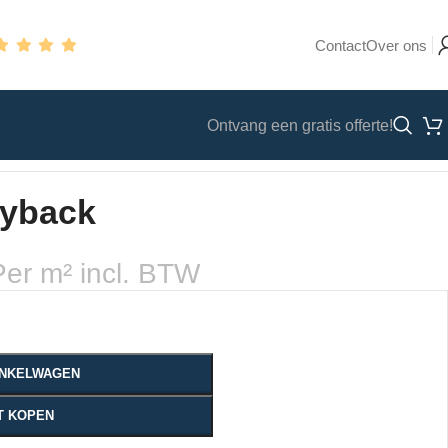
Contact
Over ons
Ontvang een gratis offerte!
ryback
Per m² incl. BTW
WINKELWAGEN
T KOPEN