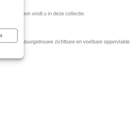
sgraatpatroon vindt u in deze collectie.
es
; met een natuurgetrouwe zichtbare en voelbare oppervlakte