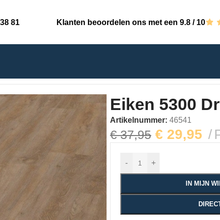
 38 81
Klanten beoordelen ons met een 9.8 / 10
yback
Eiken 5300 D
Artikelnummer:
46541
€
29,95
€
37,95
-
+
IN MIJN 
DIREC