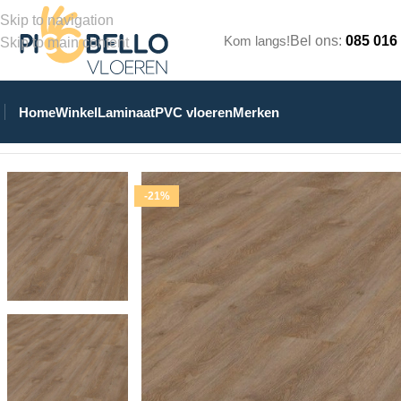
Skip to navigation
Kom langs!
Bel ons:
085 016
Skip to main content
Home
Winkel
Laminaat
PVC vloeren
Merken
Home
/
Winkel
/
PVC Vloeren
/
Stroken Plak PVC
/
Eiken 5300 Dr
-21%