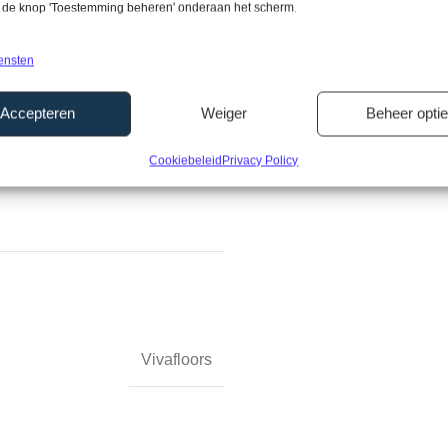
p de knop 'Toestemming beheren' onderaan het scherm.
Zowel een recht plank als het vi
ensten
Liever een tegelmotief?
Accepteren
Weiger
Beheer opti
Ook deze vindt u bij Vivafloors
structuur.
Cookiebeleid
Privacy Policy
Vivafloors