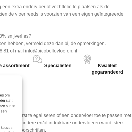
g een extra ondervloer of vochtfolie te plaatsen als de
ien de vloer reeds is voorzien van een eigen geïntegreerde
0% snijverlies?
sen hebben, vermeld deze dan bij de opmerkingen.
8 81 of mail info@picobellovloeren.nl
 assortiment
Specialisten
Kwaliteit
gegarandeerd
ies om
ën stelt
ze site te
 geen
ent men eerst te egaliseren of een ondervloer toe te passen met
sing op andere en/of indrukbare ondervloeren wordt sterk
e keuzes
en de legvoorschriften.