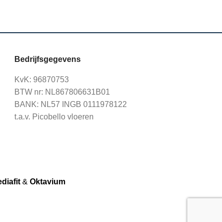
Bedrijfsgegevens
KvK: 96870753
BTW nr: NL867806631B01
BANK: NL57 INGB 0111978122
t.a.v. Picobello vloeren
diafit
&
Oktavium