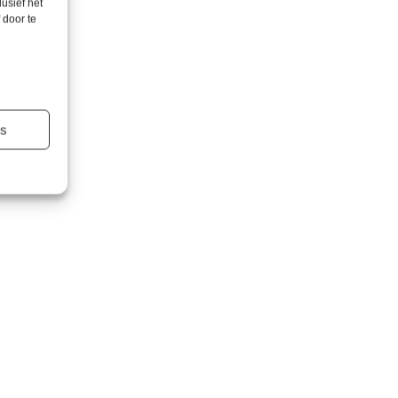
lusief het
 door te
es