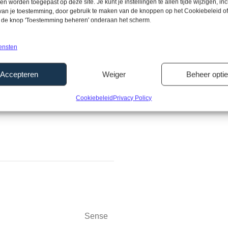
een worden toegepast op deze site. Je kunt je instellingen te allen tijde wijzigen, inc
 van je toestemming, door gebruik te maken van de knoppen op het Cookiebeleid of
p de knop 'Toestemming beheren' onderaan het scherm.
ensten
Accepteren
Weiger
Beheer opti
Cookiebeleid
Privacy Policy
Sense