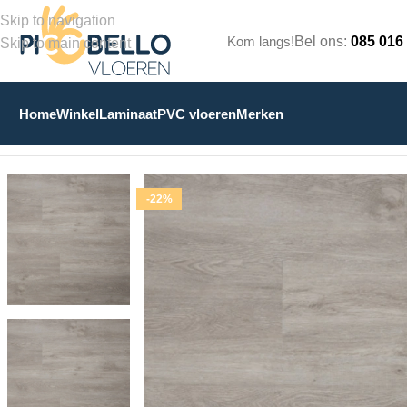
Skip to navigation
Kom langs!
Bel ons:
085 016
Skip to main content
Home
Winkel
Laminaat
PVC vloeren
Merken
Home
/
Winkel
/
PVC Vloeren
/
Stroken Klik PVC
/
Sense E25 strok
-22%