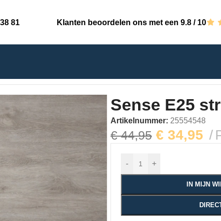
 38 81
Klanten beoordelen ons met een 9.8 / 10
en click
Sense E25 str
Artikelnummer:
25554548
€
34,95
€
44,95
-
+
IN MIJN 
DIREC