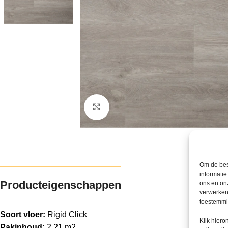
Klik om te vergroten
Om de bes
informatie
Producteigenschappen
ons en onz
verwerken
toestemmin
Soort vloer:
Rigid Click
Klik hier
Pakinhoud:
2,21 m2