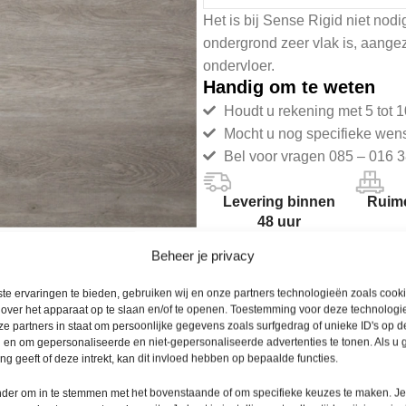
Het is bij Sense Rigid niet nodi
ondergrond zeer vlak is, aangez
ondervloer.
Handig om te weten
Houdt u rekening met 5 tot 1
Mocht u nog specifieke wen
Bel voor vragen 085 – 016 3
Levering binnen
Ruime
48 uur
Beheer je privacy
te ervaringen te bieden, gebruiken wij en onze partners technologieën zoals cook
 over het apparaat op te slaan en/of te openen. Toestemming voor deze technologie
Productomschrijving
e partners in staat om persoonlijke gegevens zoals surfgedrag of unieke ID's op de
 en om gepersonaliseerde en niet-gepersonaliseerde advertenties te tonen. Als u
Bij niet vlakke ondergronden di
g geeft of deze intrekt, kan dit invloed hebben op bepaalde functies.
een CS-waarde >400kPa. Toepas
onder om in te stemmen met het bovenstaande of om specifieke keuzes te maken. J
afgeraden en valt derhalve buit