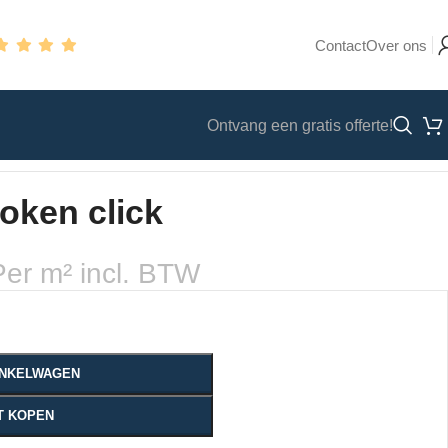
Contact
Over ons
Ontvang een gratis offerte!
oken click
Per m² incl. BTW
WINKELWAGEN
T KOPEN