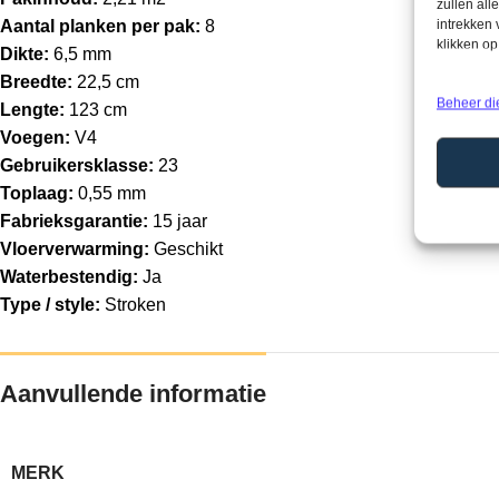
zullen all
Aantal planken per pak:
8
intrekken
klikken o
Dikte:
6,5 mm
Breedte:
22,5 cm
Beheer di
Lengte:
123 cm
Voegen:
V4
Gebruikersklasse:
23
Toplaag:
0,55 mm
Fabrieksgarantie:
15 jaar
Vloerverwarming:
Geschikt
Waterbestendig:
Ja
Type / style:
Stroken
Aanvullende informatie
MERK