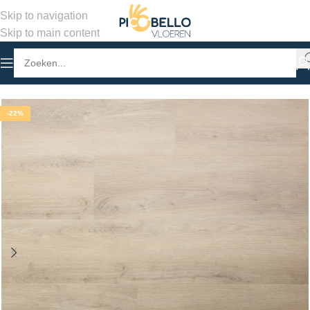
Skip to navigation
Skip to main content
Home
/
Winkel
/
PVC Vloeren
/
Stroken Klik PVC
-22%