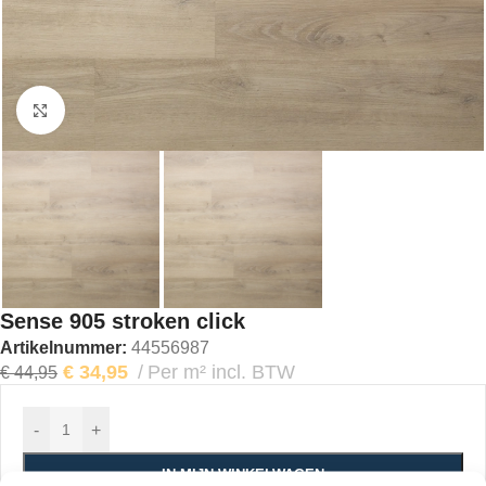
Klik om te vergroten
Sense 905 stroken click
Artikelnummer:
44556987
€
34,95
Per m² incl. BTW
€
44,95
-
+
IN MIJN WINKELWAGEN