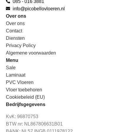
085 - 016 3881
info@picobellovloeren.nl
Over ons
Over ons
Contact
Diensten
Privacy Policy
Algemene voorwaarden
Menu
Sale
Laminaat
PVC Vloeren
Vloer toebehoren
Cookiebeleid (EU)
Bedrijfsgegevens
KvK: 96870753
BTW nr: NL867806631B01
BANK: NL57 INGB 0111978122