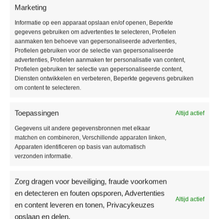
Marketing
Informatie op een apparaat opslaan en/of openen, Beperkte
Producteigenschappen
gegevens gebruiken om advertenties te selecteren, Profielen
Soort vloer:
Rigid Click
aanmaken ten behoeve van gepersonaliseerde advertenties,
Profielen gebruiken voor de selectie van gepersonaliseerde
Pakinhoud:
2,21 m2
advertenties, Profielen aanmaken ter personalisatie van content,
Aantal planken per pak:
8
Profielen gebruiken ter selectie van gepersonaliseerde content,
Dikte:
6,5 mm
Diensten ontwikkelen en verbeteren, Beperkte gegevens gebruiken
om content te selecteren.
Breedte:
22,5 cm
Lengte:
123 cm
Toepassingen
Altijd actief
Voegen:
V4
Gebruikersklasse:
23
Gegevens uit andere gegevensbronnen met elkaar
Toplaag:
0,55 mm
matchen en combineren, Verschillende apparaten linken,
Apparaten identificeren op basis van automatisch
Fabrieksgarantie:
15 jaar
verzonden informatie.
Vloerverwarming:
Geschikt
Waterbestendig:
Ja
Zorg dragen voor beveiliging, fraude voorkomen
Type / style:
Stroken
en detecteren en fouten opsporen, Advertenties
Altijd actief
en content leveren en tonen, Privacykeuzes
Aanvullende informatie
opslaan en delen.