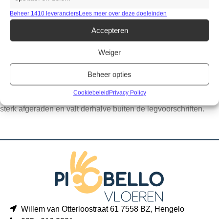
Beheer 1410 leveranciers
Lees meer over deze doeleinden
MERK
Sense
Accepteren
Weiger
Productomschrijving
Bij niet vlakke ondergronden dient men eerst te egaliseren of
Beheer opties
een ondervloer toe te passen met een CS-waarde >400kPa.
Cookiebeleid
Privacy Policy
Toepassing op andere en/of indrukbare ondervloeren wordt
sterk afgeraden en valt derhalve buiten de legvoorschriften.
Willem van Otterloostraat 61 7558 BZ, Hengelo