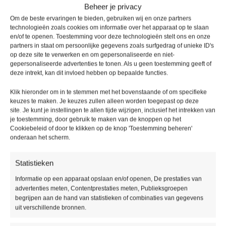
Beheer je privacy
DIRECT KOPEN
Om de beste ervaringen te bieden, gebruiken wij en onze partners
technologieën zoals cookies om informatie over het apparaat op te slaan
en/of te openen. Toestemming voor deze technologieën stelt ons en onze
Het is bij Sense Rigid niet nodig een extra ondervloer of
partners in staat om persoonlijke gegevens zoals surfgedrag of unieke ID's
op deze site te verwerken en om gepersonaliseerde en niet-
vochtfolie te plaatsen als de ondergrond zeer vlak is,
gepersonaliseerde advertenties te tonen. Als u geen toestemming geeft of
aangezien de vloer reeds is voorzien van een eigen
deze intrekt, kan dit invloed hebben op bepaalde functies.
geïntegreerde ondervloer.
Handig om te weten
Klik hieronder om in te stemmen met het bovenstaande of om specifieke
keuzes te maken. Je keuzes zullen alleen worden toegepast op deze
Houdt u rekening met 5 tot 10% snijverlies?
site. Je kunt je instellingen te allen tijde wijzigen, inclusief het intrekken van
Mocht u nog specifieke wensen hebben, vermeld deze dan
je toestemming, door gebruik te maken van de knoppen op het
Cookiebeleid of door te klikken op de knop 'Toestemming beheren'
bij de opmerkingen.
onderaan het scherm.
Bel voor vragen 085 – 016 38 81 of mail
info@picobellovloeren.nl
Statistieken
Informatie op een apparaat opslaan en/of openen, De prestaties van
Levering
Ruime
Specialisten
Kwaliteit
advertenties meten, Contentprestaties meten, Publieksgroepen
binnen
assortiment
gegarandeerd
begrijpen aan de hand van statistieken of combinaties van gegevens
48 uur
uit verschillende bronnen.