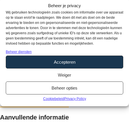
Beheer je privacy
Producteigenschappen
Wij gebruiken technologieën zoals cookies om informatie over uw apparaat
Soort vloer:
Rigid Click
op te slaan en/of te raadplegen. We doen dit met als doel om de beste
ervaring te bieden en om gepersonaliseerde en niet-gepersonaliseerde
Pakinhoud:
2,21 m2
advertenties te tonen. Door in te stemmen met deze technologieën kunnen
Aantal planken per pak:
8
wij gegevens zoals surfgedrag of unieke ID's op deze site verwerken. Als u
Dikte:
6 mm
geen toestemming geeft of uw toestemming intrekt, kan dit een nadelige
invloed hebben op bepaalde functies en mogelijkheden.
Breedte:
22,5 cm
Beheer diensten
Lengte:
123 cm
Voegen:
V4
Accepteren
Gebruikersklasse:
23
Toplaag:
0,30 mm
Weiger
Fabrieksgarantie:
15 jaar
Beheer opties
Vloerverwarming:
Geschikt
Waterbestendig:
Ja
Cookiebeleid
Privacy Policy
Type / style:
Stroken
Aanvullende informatie