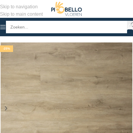
Skip to navigation
Skip to main content
Home
/
Winkel
/
PVC Vloeren
/
Stroken Klik PVC
-25%