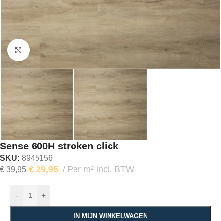
Klik om te vergroten
Sense 600H stroken click
SKU:
8945156
€
29,95
Per m² incl. BTW
€
39,95
-
+
IN MIJN WINKELWAGEN