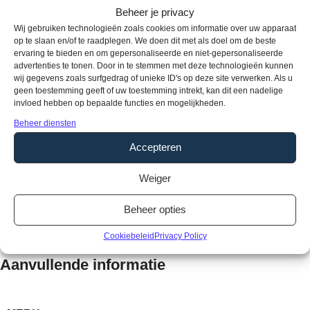
Beheer je privacy
Producteigenschappen
Wij gebruiken technologieën zoals cookies om informatie over uw apparaat
Soort vloer:
Rigid Click
op te slaan en/of te raadplegen. We doen dit met als doel om de beste
ervaring te bieden en om gepersonaliseerde en niet-gepersonaliseerde
Pakinhoud:
2,76 m2
advertenties te tonen. Door in te stemmen met deze technologieën kunnen
Aantal planken per pak:
11
wij gegevens zoals surfgedrag of unieke ID's op deze site verwerken. Als u
geen toestemming geeft of uw toestemming intrekt, kan dit een nadelige
Dikte:
6,5 mm
invloed hebben op bepaalde functies en mogelijkheden.
Breedte:
226 mm
Beheer diensten
Lengte:
1524 mm
Gebruikersklasse:
33
Accepteren
Toplaag:
0,55 mm
Weiger
Fabrieksgarantie:
15 jaar
Vloerverwarming:
Geschikt
Beheer opties
Waterbestendig:
Ja
Type / style:
Stroken
Cookiebeleid
Privacy Policy
Aanvullende informatie