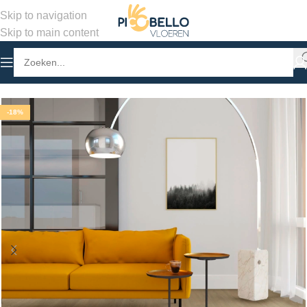
Skip to navigation
Skip to main content
Home
/
Winkel
/
PVC Vloeren
/
Stroken Klik PVC
-18%