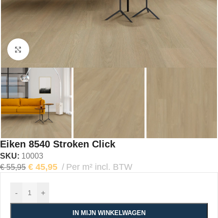
Klik om te vergroten
Eiken 8540 Stroken Click
SKU:
10003
€
45,95
Per m² incl. BTW
€
55,95
-
+
IN MIJN WINKELWAGEN