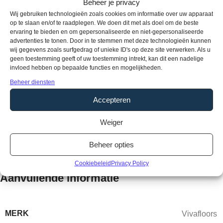
Beheer je privacy
Producteigenschappen
Wij gebruiken technologieën zoals cookies om informatie over uw apparaat
op te slaan en/of te raadplegen. We doen dit met als doel om de beste
Soort vloer:
Rigid Click
ervaring te bieden en om gepersonaliseerde en niet-gepersonaliseerde
Pakinhoud:
1,92 m2
advertenties te tonen. Door in te stemmen met deze technologieën kunnen
wij gegevens zoals surfgedrag of unieke ID's op deze site verwerken. Als u
Dikte:
6,5 mm
geen toestemming geeft of uw toestemming intrekt, kan dit een nadelige
Breedte:
225 mm
invloed hebben op bepaalde functies en mogelijkheden.
Lengte:
1420 mm
Beheer diensten
Gebruikersklasse:
33
Accepteren
Toplaag:
0,55 mm
Fabrieksgarantie:
15 jaar
Weiger
Vloerverwarming:
Geschikt
Waterbestendig:
Ja
Beheer opties
Type / style:
Stroken
Cookiebeleid
Privacy Policy
Aanvullende informatie
MERK
Vivafloors