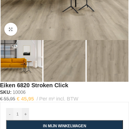
Klik om te vergroten
Eiken 6820 Stroken Click
SKU:
10006
€
45,95
Per m² incl. BTW
€
55,95
-
+
IN MIJN WINKELWAGEN