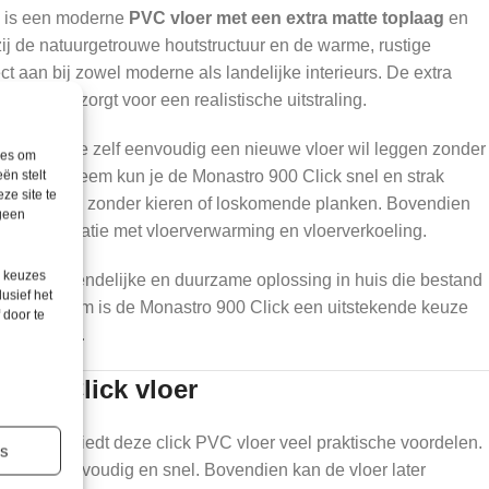
k is een moderne
PVC vloer met een extra matte toplaag
en
zij de natuurgetrouwe houtstructuur en de warme, rustige
ect aan bij zowel moderne als landelijke interieurs. De extra
 glans en zorgt voor een realistische uitstraling.
 iedereen die zelf eenvoudig een nieuwe vloer wil leggen zonder
ies om
Uniclic-systeem kun je de Monastro 900 Click snel en strak
ën stelt
ze site te
 hij stabiel, zonder kieren of loskomende planken. Bovendien
 geen
al in combinatie met vloerverwarming en vloerverkoeling.
e keuzes
erhoudsvriendelijke en duurzame oplossing in huis die bestand
lusief het
bruik. Daarom is de Monastro 900 Click een uitstekende keuze
 door te
huisdieren.
 900 Click vloer
 uitstraling biedt deze click PVC vloer veel praktische voordelen.
es
leggen eenvoudig en snel. Bovendien kan de vloer later