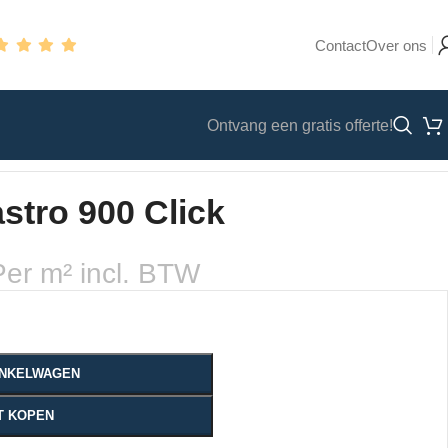
Contact
Over ons
Ontvang een gratis offerte!
stro 900 Click
Per m² incl. BTW
WINKELWAGEN
T KOPEN