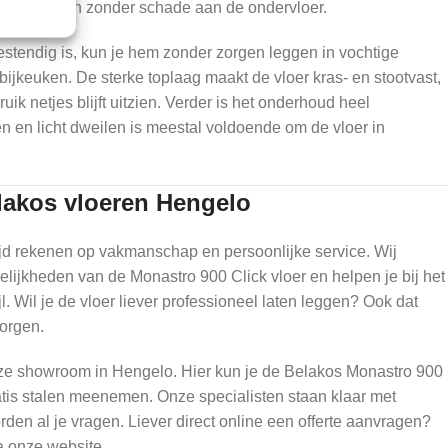
ngen worden zonder schade aan de ondervloer.
estendig is, kun je hem zonder zorgen leggen in vochtige
bijkeuken. De sterke toplaag maakt de vloer kras- en stootvast,
bruik netjes blijft uitzien. Verder is het onderhoud heel
n en licht dweilen is meestal voldoende om de vloer in
elakos vloeren Hengelo
tijd rekenen op vakmanschap en persoonlijke service. Wij
lijkheden van de Monastro 900 Click vloer en helpen je bij het
jl. Wil je de vloer liever professioneel laten leggen? Ook dat
zorgen.
nze showroom in Hengelo. Hier kun je de Belakos Monastro 900
ratis stalen meenemen. Onze specialisten staan klaar met
den al je vragen. Liever direct online een offerte aanvragen?
a onze website.