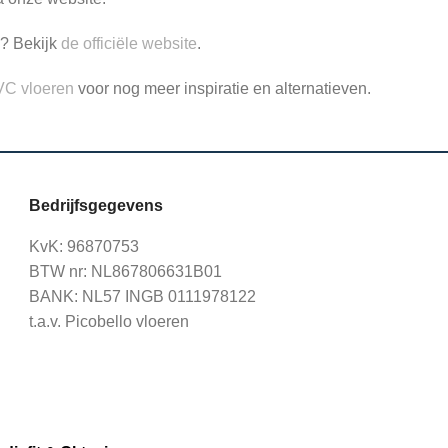
s? Bekijk
de officiële website
.
VC vloeren
voor nog meer inspiratie en alternatieven.
Bedrijfsgegevens
KvK: 96870753
BTW nr: NL867806631B01
BANK: NL57 INGB 0111978122
t.a.v. Picobello vloeren