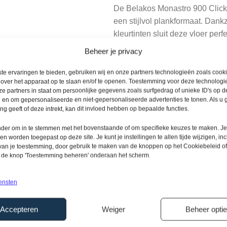
De Belakos Monastro 900 Clic
een stijlvol plankformaat. Dank
kleurtinten sluit deze vloer perf
matte finish voorkomt hinderlijke
Beheer je privacy
Deze click vloer is ideaal voor
te ervaringen te bieden, gebruiken wij en onze partners technologieën zoals cook
te lijmen. Dankzij het handige 
 over het apparaat op te slaan en/of te openen. Toestemming voor deze technologie
e partners in staat om persoonlijke gegevens zoals surfgedrag of unieke ID's op de
zwevend plaatsen. Hierdoor ligt
 en om gepersonaliseerde en niet-gepersonaliseerde advertenties te tonen. Als u
voelt hij comfortabel aan, voor
g geeft of deze intrekt, kan dit invloed hebben op bepaalde functies.
onder om in te stemmen met het bovenstaande of om specifieke keuzes te maken. J
Met deze vloer haal je een ond
een worden toegepast op deze site. Je kunt je instellingen te allen tijde wijzigen, inc
is tegen intensief dagelijks ge
 van je toestemming, door gebruik te maken van de knoppen op het Cookiebeleid of
voor gezinnen met kinderen en 
p de knop 'Toestemming beheren' onderaan het scherm.
Voordelen Monastro
ensten
Naast de stijlvolle, extra matte
Accepteren
Weiger
Beheer opti
Het Uniclic-systeem maakt het 