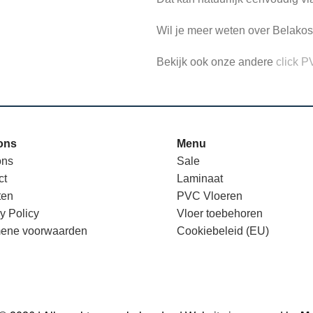
Wil je meer weten over Belako
Bekijk ook onze andere
click P
ons
Menu
ons
Sale
ct
Laminaat
ten
PVC Vloeren
y Policy
Vloer toebehoren
ene voorwaarden
Cookiebeleid (EU)