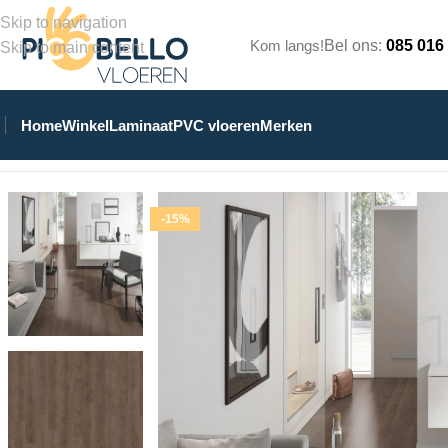
Skip to navigation
Kom langs!
Bel ons:
085 016
Skip to main content
Home
Winkel
Laminaat
PVC vloeren
Merken
Home
/
Winkel
/
PVC Vloeren
/
Stroken Klik PVC
/
Belakos Monastr
-15%