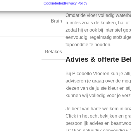
eenvoudig verwijderd of verva
Cookiebeleid
Privacy Policy
Omdat de vloer volledig waterb
Bruin
ruimtes zoals de keuken, hal of 
zodat hij er ook bij intensief ge
eenvoudig: regelmatig stofzuige
topconditie te houden.
Belakos
Advies & offerte B
Bij Picobello Vloeren kun je al
adviseren je graag over de moge
kiezen van de juiste kleur en sti
kunnen wij volledig voor je ver
Je bent van harte welkom in o
Click in het echt bekijken en g
persoonlijk advies en beantwoor
Dat kan natuurlijk eenvoudig vi