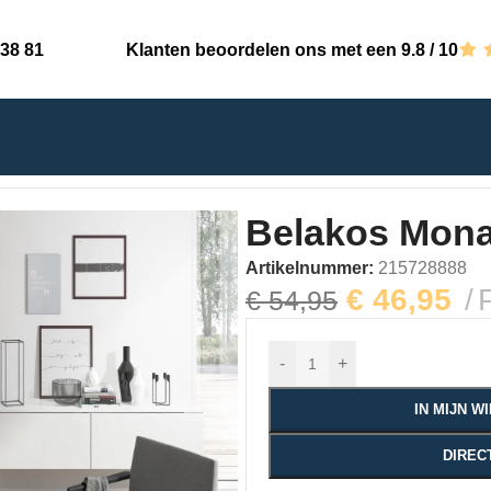
 38 81
Klanten beoordelen ons met een 9.8 / 10
o 900 Click
Belakos Mona
Artikelnummer:
215728888
€
46,95
€
54,95
-
+
IN MIJN 
DIREC