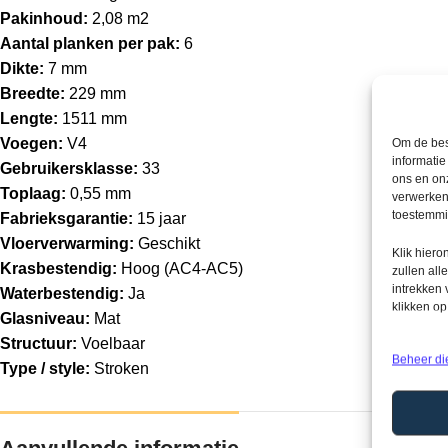
Pakinhoud:
2,08 m2
Aantal planken per pak:
6
Dikte:
7 mm
Breedte:
229 mm
Lengte:
1511 mm
Voegen:
V4
Om de bes
informatie
Gebruikersklasse:
33
ons en onz
Toplaag:
0,55 mm
verwerken
toestemmin
Fabrieksgarantie:
15 jaar
Vloerverwarming:
Geschikt
Klik hier
Krasbestendig:
Hoog (AC4-AC5)
zullen all
intrekken
Waterbestendig:
Ja
klikken o
Glasniveau:
Mat
Structuur:
Voelbaar
Beheer di
Type / style:
Stroken