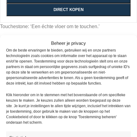
DIRECT KOPEN
Touchestone: ‘Een échte vloer om te touchen.’
Ons hart klopt nu eenmaal hard voor vloeren.
Beheer je privacy
Om de beste ervaringen te bieden, gebruiken wij en onze partners
En voor de uitstraling die je ermee kunt creëren.
technologieën zoals cookies om informatie over het apparaat op te slaan
en/of te openen. Toestemming voor deze technologieën stelt ons en onze
partners in staat om persoonlijke gegevens zoals surfgedrag of unieke ID's
Deze Touchstone heeft het beiden: een stoere, coole uitstraling
op deze site te verwerken en om gepersonaliseerde en niet-
die die warm aanvoelt.
gepersonaliseerde advertenties te tonen. Als u geen toestemming geeft of
Handig om te weten
deze intrekt, kan dit invloed hebben op bepaalde functies.
Houdt u rekening met 5 tot 10% snijverlies?
Klik hieronder om in te stemmen met het bovenstaande of om specifieke
Mocht u nog specifieke wensen hebben, vermeld deze dan
keuzes te maken. Je keuzes zullen alleen worden toegepast op deze
bij de opmerkingen.
site. Je kunt je instellingen te allen tijde wijzigen, inclusief het intrekken van
je toestemming, door gebruik te maken van de knoppen op het
Bel voor vragen 085 – 016 38 81 of mail
Cookiebeleid of door te klikken op de knop 'Toestemming beheren'
info@picobellovloeren.nl
onderaan het scherm.
Levering
Ruime
Specialisten
Kwaliteit