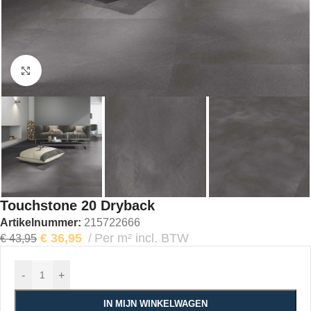
Klik om te vergroten
Touchstone 20 Dryback
Artikelnummer:
215722666
€
36,95
Per m² incl. BTW
€
43,95
-
+
IN MIJN WINKELWAGEN