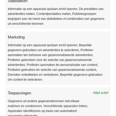
Statistieken
binnen
assortiment
gegarandeerd
Informatie op een apparaat opslaan en/of openen, De prestaties van
48 uur
advertenties meten, Contentprestaties meten, Publieksgroepen
begrijpen aan de hand van statistieken of combinaties van gegevens
uit verschillende bronnen.
Producteigenschappen
Marketing
Soort vloer:
Lijm PVC vloer
Informatie op een apparaat opslaan en/of openen, Beperkte
Pakinhoud:
3,72 m2
gegevens gebruiken om advertenties te selecteren, Profielen
aanmaken ten behoeve van gepersonaliseerde advertenties,
Aantal planken per pak:
10
Profielen gebruiken voor de selectie van gepersonaliseerde
Dikte:
2,5 mm
advertenties, Profielen aanmaken ter personalisatie van content,
Breedte:
610 mm
Profielen gebruiken ter selectie van gepersonaliseerde content,
Diensten ontwikkelen en verbeteren, Beperkte gegevens gebruiken
Lengte:
610 mm
om content te selecteren.
Gebruikersklasse:
23
Toplaag:
0,55 mm
Toepassingen
Altijd actief
Fabrieksgarantie:
15 jaar
Gegevens uit andere gegevensbronnen met elkaar
Vloerverwarming:
Geschikt
matchen en combineren, Verschillende apparaten linken,
Waterbestendig:
Ja
Apparaten identificeren op basis van automatisch
Type / style:
Tegels
verzonden informatie.