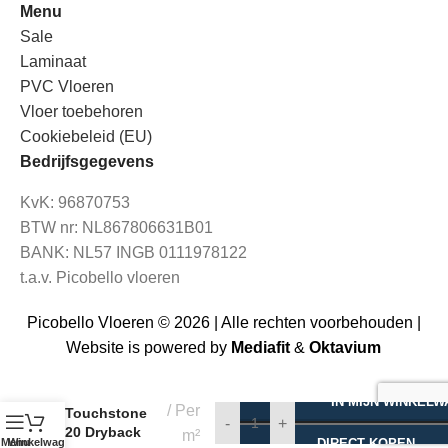
Menu
Sale
Laminaat
PVC Vloeren
Vloer toebehoren
Cookiebeleid (EU)
Bedrijfsgegevens
KvK: 96870753
BTW nr: NL867806631B01
BANK: NL57 INGB 0111978122
t.a.v. Picobello vloeren
Picobello Vloeren © 2026 | Alle rechten voorbehouden |
Website is powered by
Mediafit
&
Oktavium
€
43,95
€
36,95
IN MIJN WINKEL
Per
Touchstone
-
+
20 Dryback
m²
Menu
Winkelwagen
DIRECT KOPEN