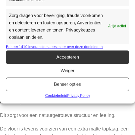
Aanvullende informatie
Zorg dragen voor beveiliging, fraude voorkomen
en detecteren en fouten opsporen, Advertenties
Altijd actief
en content leveren en tonen, Privacykeuzes
KLEUR
Zwart
opslaan en delen.
Beheer 1410 leveranciers
Lees meer over deze doeleinden
Accepteren
MERK
Belakos
Weiger
Beheer opties
Productomschrijving
De Touchstone 10 is voorzien van een tegelstructuur
Cookiebeleid
Privacy Policy
(voelbaar).
Dit zorgt voor een natuurgetrouwe structuur en feeling.
De vloer is tevens voorzien van een extra matte toplaag, een