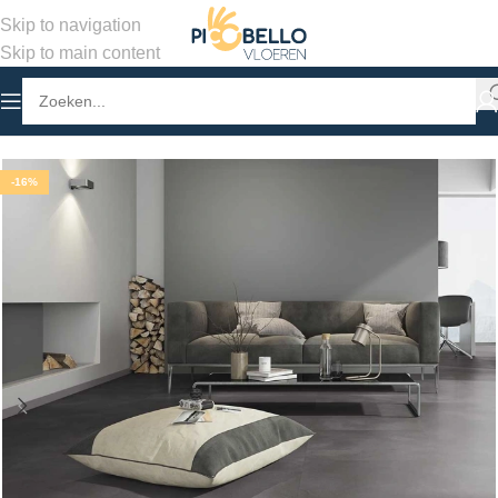
Skip to navigation
Skip to main content
Home
/
Winkel
/
PVC Vloeren
/
PVC Tegels
-16%