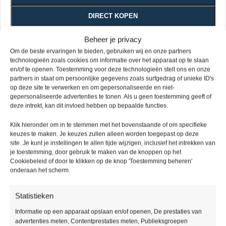
DIRECT KOPEN
Beheer je privacy
Vivafloors Pvc vloeren zijn verkrijgbaar in een verlijmde variant
Om de beste ervaringen te bieden, gebruiken wij en onze partners
en in een klik variant, stuk voor stuk voorzien van een sterke
technologieën zoals cookies om informatie over het apparaat op te slaan
slijtlaag van 0.55mm.
en/of te openen. Toestemming voor deze technologieën stelt ons en onze
partners in staat om persoonlijke gegevens zoals surfgedrag of unieke ID's
Handig om te weten
op deze site te verwerken en om gepersonaliseerde en niet-
Houdt u rekening met 5 tot 10% snijverlies?
gepersonaliseerde advertenties te tonen. Als u geen toestemming geeft of
deze intrekt, kan dit invloed hebben op bepaalde functies.
Mocht u nog specifieke wensen hebben, vermeld deze dan
bij de opmerkingen.
Klik hieronder om in te stemmen met het bovenstaande of om specifieke
Bel voor vragen 085 – 016 38 81 of mail
keuzes te maken. Je keuzes zullen alleen worden toegepast op deze
site. Je kunt je instellingen te allen tijde wijzigen, inclusief het intrekken van
info@picobellovloeren.nl
je toestemming, door gebruik te maken van de knoppen op het
Cookiebeleid of door te klikken op de knop 'Toestemming beheren'
Levering
Ruime
Specialisten
Kwaliteit
onderaan het scherm.
binnen
assortiment
gegarandeerd
48 uur
Statistieken
Informatie op een apparaat opslaan en/of openen, De prestaties van
advertenties meten, Contentprestaties meten, Publieksgroepen