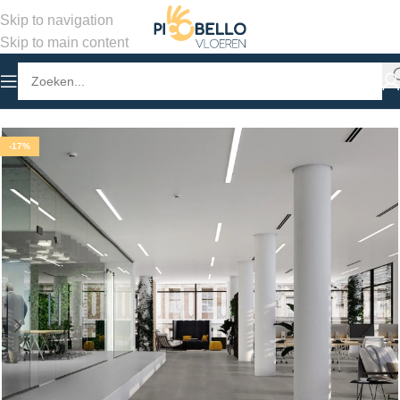
Skip to navigation
Skip to main content
Home
/
Winkel
/
PVC Vloeren
/
PVC Tegels
-17%