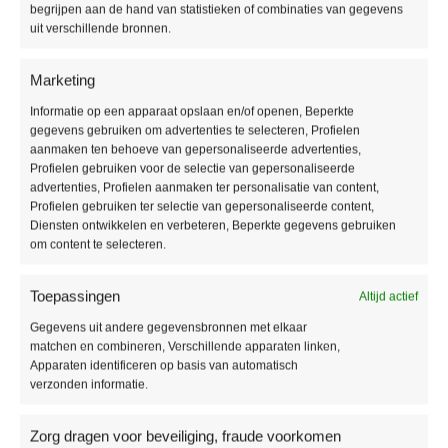
begrijpen aan de hand van statistieken of combinaties van gegevens
Producteigenschappen
uit verschillende bronnen.
Soort vloer:
Rigid Click
Marketing
Pakinhoud:
1,70 m2
Dikte:
6,0 mm
Informatie op een apparaat opslaan en/of openen, Beperkte
gegevens gebruiken om advertenties te selecteren, Profielen
Breedte:
457 mm
aanmaken ten behoeve van gepersonaliseerde advertenties,
Lengte:
914 mm
Profielen gebruiken voor de selectie van gepersonaliseerde
Gebruikersklasse:
33
advertenties, Profielen aanmaken ter personalisatie van content,
Toplaag:
0,55 mm
Profielen gebruiken ter selectie van gepersonaliseerde content,
Diensten ontwikkelen en verbeteren, Beperkte gegevens gebruiken
Fabrieksgarantie:
15 jaar
om content te selecteren.
Vloerverwarming:
Geschikt
Waterbestendig:
Ja
Toepassingen
Altijd actief
Type / style:
Tegel
Gegevens uit andere gegevensbronnen met elkaar
matchen en combineren, Verschillende apparaten linken,
Aanvullende informatie
Apparaten identificeren op basis van automatisch
verzonden informatie.
MERK
Vivafloors
Zorg dragen voor beveiliging, fraude voorkomen