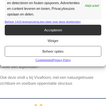
en detecteren en fouten opsporen, Advertenties
Altijd actief
en content leveren en tonen, Privacykeuzes
Productomschrijving
opslaan en delen.
De Vivafloors collectie geeft een natuurlijke sfeer aan uw
Beheer 1410 leveranciers
Lees meer over deze doeleinden
ruimte.
Accepteren
De matte afwerking en de realistische houtstructuren, met
natuurlijke noesten en nerven halen de natuur naar binnen.
Weiger
Zowel een recht plank als het visgraatpatroon vindt u in deze
Beheer opties
collectie.
Cookiebeleid
Privacy Policy
Liever een tegelmotief?
Ook deze vindt u bij Vivafloors; met een natuurgetrouwe
zichtbare en voelbare oppervlakte structuur.