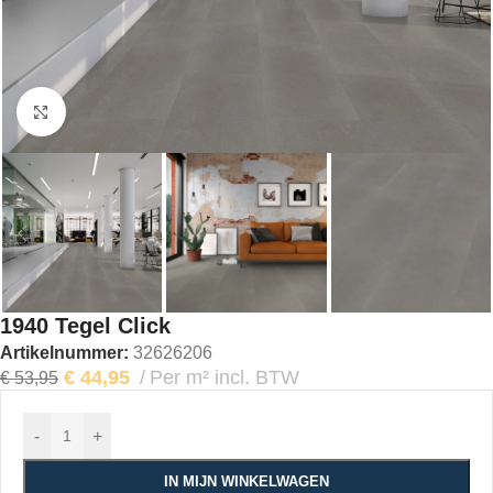
Klik om te vergroten
1940 Tegel Click
Artikelnummer:
32626206
€
44,95
Per m² incl. BTW
€
53,95
-
+
IN MIJN WINKELWAGEN