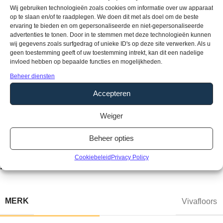
Wij gebruiken technologieën zoals cookies om informatie over uw apparaat
Producteigenschappen
op te slaan en/of te raadplegen. We doen dit met als doel om de beste
ervaring te bieden en om gepersonaliseerde en niet-gepersonaliseerde
Soort vloer:
Lijm PVC vloer
advertenties te tonen. Door in te stemmen met deze technologieën kunnen
Pakinhoud:
3,15 m2
wij gegevens zoals surfgedrag of unieke ID's op deze site verwerken. Als u
geen toestemming geeft of uw toestemming intrekt, kan dit een nadelige
Breedte:
159 mm
invloed hebben op bepaalde functies en mogelijkheden.
Lengte:
550 mm
Beheer diensten
Gebruikersklasse:
33
Toplaag:
0,55 mm
Accepteren
Fabrieksgarantie:
15 jaar
Weiger
Vloerverwarming:
Geschikt
Waterbestendig:
Ja
Beheer opties
Type / style:
Hongaarse punt
Cookiebeleid
Privacy Policy
Aanvullende informatie
MERK
Vivafloors