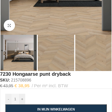
Klik om te vergroten
7230 Hongaarse punt dryback
SKU:
215708896
€
38,95
Per m² incl. BTW
€
43,95
-
+
IN MIJN WINKELWAGEN