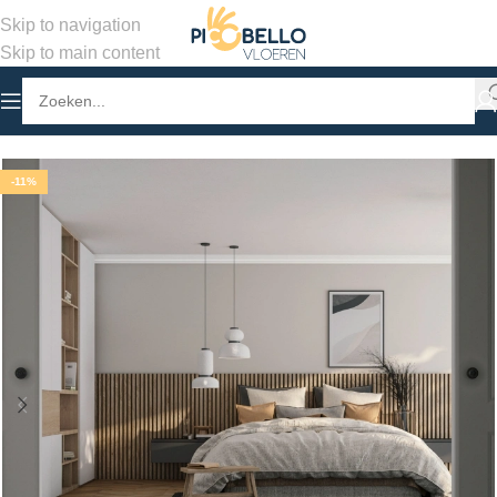
Skip to navigation
Skip to main content
Home
/
Winkel
/
PVC Vloeren
/
Hongaarse punt
-11%