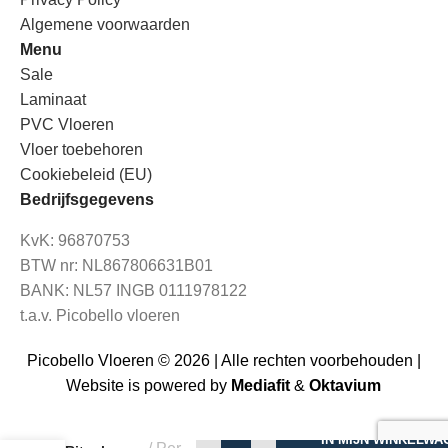
Algemene voorwaarden
Menu
Sale
Laminaat
PVC Vloeren
Vloer toebehoren
Cookiebeleid (EU)
Bedrijfsgegevens
KvK: 96870753
BTW nr: NL867806631B01
BANK: NL57 INGB 0111978122
t.a.v. Picobello vloeren
Picobello Vloeren © 2026 | Alle rechten voorbehouden |
Website is powered by
Mediafit
&
Oktavium
€
29,95
€
19,95
Otium
IN MIJN WINKELWA