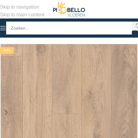
Skip to navigation
Skip to main content
Home
/
Winkel
/
Laminaat
/
Stroken Laminaat
-33%