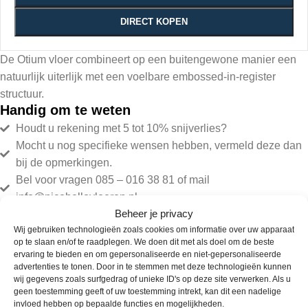
DIRECT KOPEN
De Otium vloer combineert op een buitengewone manier een
natuurlijk uiterlijk met een voelbare embossed-in-register
structuur.
Handig om te weten
Houdt u rekening met 5 tot 10% snijverlies?
Mocht u nog specifieke wensen hebben, vermeld deze dan
bij de opmerkingen.
Bel voor vragen 085 – 016 38 81 of mail
info@picobellovloeren.nl
Beheer je privacy
Wij gebruiken technologieën zoals cookies om informatie over uw apparaat
Levering
Ruime
Specialisten
Kwaliteit
op te slaan en/of te raadplegen. We doen dit met als doel om de beste
binnen
assortiment
gegarandeerd
ervaring te bieden en om gepersonaliseerde en niet-gepersonaliseerde
48 uur
advertenties te tonen. Door in te stemmen met deze technologieën kunnen
wij gegevens zoals surfgedrag of unieke ID's op deze site verwerken. Als u
geen toestemming geeft of uw toestemming intrekt, kan dit een nadelige
invloed hebben op bepaalde functies en mogelijkheden.