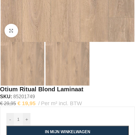
Klik om te vergroten
Otium Ritual Blond Laminaat
SKU:
85201749
€
19,95
Per m² incl. BTW
€
29,95
-
+
IN MIJN WINKELWAGEN