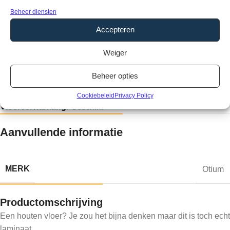
Beheer diensten
Producteigenschappen
Accepteren
Soort vloer:
Laminaat
Pakinhoud:
2,49 m2
Weiger
Dikte:
8 mm
Breedte:
2420 mm
Beheer opties
Lengte:
12850 mm
Fabrieksgarantie:
20 jaar
Cookiebeleid
Privacy Policy
Vloerverwarming:
Geschikt
Aanvullende informatie
MERK
Otium
Productomschrijving
Een houten vloer? Je zou het bijna denken maar dit is toch echt
laminaat.